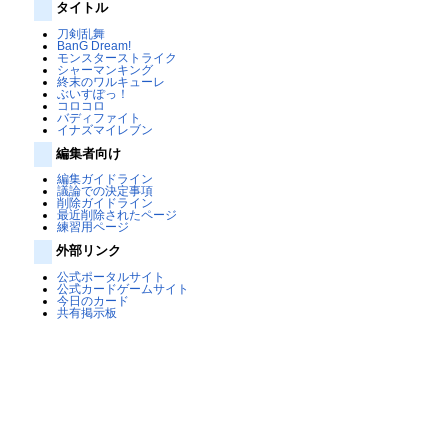
タイトル
刀剣乱舞
BanG Dream!
モンスターストライク
シャーマンキング
終末のワルキューレ
ぶいすぽっ！
コロコロ
バディファイト
イナズマイレブン
編集者向け
編集ガイドライン
議論での決定事項
削除ガイドライン
最近削除されたページ
練習用ページ
外部リンク
公式ポータルサイト
公式カードゲームサイト
今日のカード
共有掲示板