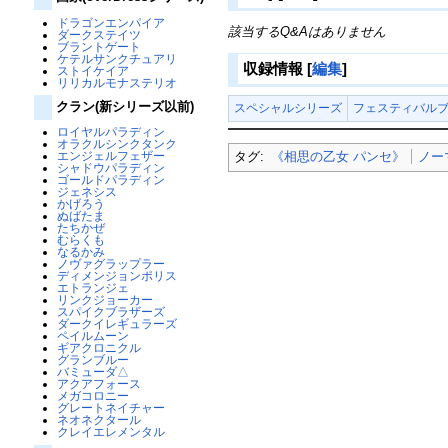
ドラゴンエンパイア
該当するQ&Aはありません
ダークステイツ
ブラントゲート
ケテルサンクチュアリ
収録情報
[
編集
]
ストイケイア
リリカルモナステリオ
クラン(新シリーズ以前)
スペシャルシリーズ
フェスティバルブ
ロイヤルパラディン
オラクルシンクタンク
エンジェルフェザー
タグ:
《相思の乙女 パンセ》
ノー
シャドウパラディン
ゴールドパラディン
ジェネシス
かげろう
ぬばたま
たちかぜ
むらくも
なるかみ
ノヴァグラップラー
ディメンジョンポリス
エトランジェ
リンクジョーカー
スパイクブラザーズ
ダークイレギュラーズ
ペイルムーン
ギアクロニクル
グランブルー
バミューダ△
アクアフォース
メガコロニー
グレートネイチャー
ネオネクタール
クレイエレメンタル