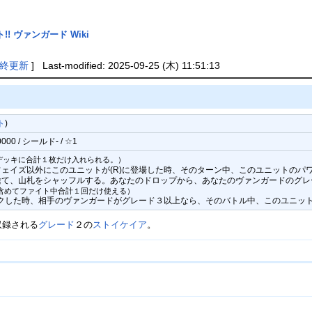
! ヴァンガード Wiki
終更新
] Last-modified: 2025-09-25 (木) 11:51:13
ト
)
0 / シールド- / ☆1
デッキに合計１枚だけ入れられる。）
ェイズ以外にこのユニットが(R)に登場した時、そのターン中、このユニットのパワー
て、山札をシャッフルする。あなたのドロップから、あなたのヴァンガードのグレー
含めてファイト中合計１回だけ使える）
ックした時、相手のヴァンガードがグレード３以上なら、そのバトル中、このユニットの
収録される
グレード
２の
ストイケイア
。