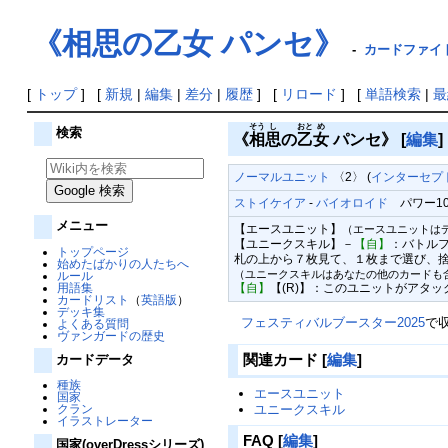
《相思の乙女 パンセ》
-
カードファイト!
[
トップ
] [
新規
|
編集
|
差分
|
履歴
] [
リロード
] [
単語検索
|
最
そう
し
おと
め
検索
《
相
思
の
乙
女
パンセ》
[
編集
]
ノーマルユニット
〈2〉 (
インターセプ
ストイケイア
-
バイオロイド
パワー1000
メニュー
【エースユニット】
（エースユニットは
【ユニークスキル】－
【自】
：バトルフ
トップページ
札の上から７枚見て、１枚まで選び、捨
始めたばかりの人たちへ
（ユニークスキルはあなたの他のカードも
ルール
用語集
【自】
【(R)】：このユニットがアタ
カードリスト
（
英語版
）
デッキ集
フェスティバルブースター2025
で
よくある質問
ヴァンガードの歴史
関連カード
[
編集
]
カードデータ
種族
エースユニット
国家
ユニークスキル
クラン
イラストレーター
FAQ
[
編集
]
国家(overDressシリーズ)