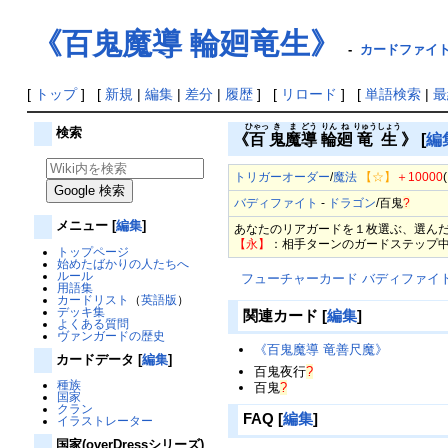
《百鬼魔導 輪廻竜生》
-
カードファイト!
[
トップ
] [
新規
|
編集
|
差分
|
履歴
] [
リロード
] [
単語検索
|
最
ひゃっ
き
ま
どう
りん
ね
りゅう
しょう
検索
《
百
鬼
魔
導
輪
廻
竜
生
》
[
編
トリガーオーダー
/
魔法
【☆】
＋10000
(
バディファイト
-
ドラゴン
/
百鬼
?
メニュー
[
編集
]
あなたのリアガードを１枚選ぶ、選ん
【永】
：相手ターンのガードステップ中
トップページ
始めたばかりの人たちへ
ルール
フューチャーカード バディファイ
用語集
カードリスト
（
英語版
）
デッキ集
関連カード
[
編集
]
よくある質問
ヴァンガードの歴史
《百鬼魔導 竜善尺魔》
カードデータ
[
編集
]
百鬼夜行
?
種族
百鬼
?
国家
クラン
FAQ
[
編集
]
イラストレーター
国家(overDressシリーズ)