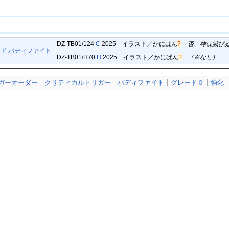
DZ-TB01/124
C
2025 イラスト／
かにぱん
?
否、神は滅び
ド バディファイト
DZ-TB01/H70
H
2025 イラスト／
かにぱん
?
（※なし）
ガーオーダー
クリティカルトリガー
バディファイト
グレード０
強化