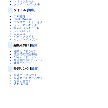
ネオネクタール
クレイエレメンタル
タイトル
[
編集
]
刀剣乱舞
BanG Dream!
モンスターストライク
シャーマンキング
終末のワルキューレ
ぶいすぽっ！
コロコロ
バディファイト
イナズマイレブン
編集者向け
[
編集
]
編集ガイドライン
議論での決定事項
削除ガイドライン
最近削除されたページ
練習用ページ
外部リンク
[
編集
]
公式ポータルサイト
公式カードゲームサイト
今日のカード
共有掲示板