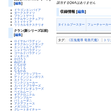
該当するQ&Aはありません
[
編集
]
ドラゴンエンパイア
収録情報
[
編集
]
ダークステイツ
ブラントゲート
ケテルサンクチュアリ
ストイケイア
タイトルブースター
フューチャーカー
リリカルモナステリオ
クラン(新シリーズ以前)
[
編集
]
タグ:
《百鬼魔導 竜善尺魔》
トリ
ロイヤルパラディン
オラクルシンクタンク
エンジェルフェザー
シャドウパラディン
ゴールドパラディン
ジェネシス
かげろう
ぬばたま
たちかぜ
むらくも
なるかみ
ノヴァグラップラー
ディメンジョンポリス
エトランジェ
リンクジョーカー
スパイクブラザーズ
ダークイレギュラーズ
ペイルムーン
ギアクロニクル
グランブルー
バミューダ△
アクアフォース
メガコロニー
グレートネイチャー