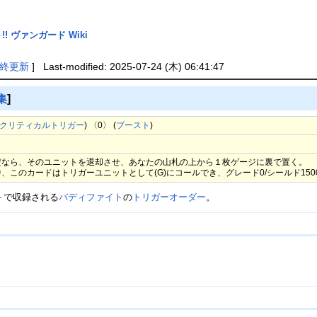
! ヴァンガード Wiki
終更新
] Last-modified: 2025-07-24 (木) 06:41:47
集
]
クリティカルトリガー
) 〈0〉 (
ブースト
)
だなら、そのユニットを退却させ、あなたの山札の上から１枚ゲージに裏で置く。
、このカードはトリガーユニットとして(G)にコールでき、グレード0/シールド150
ト
で収録される
バディファイト
の
トリガーオーダー
。