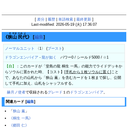
[
差分
|
履歴
|
単語検索
|
最終更新
]
Last-modified: 2026-05-19 (火) 17:36:07
さ
やま
たみ
よ
《
狭
山
民
代
》
[
編集
]
ノーマルユニット
〈1〉 (
ブースト
)
ドラゴンエンパイア
-
龍が如く
パワー0 / シールド5000 / ☆1
【自】
：このカードが「堂島の龍 桐生 一馬」の能力でライドデッキか
らソウルに置かれた時、【コスト】[
手札から１枚ソウルに置く
]こと
で、あなたの山札から「狭山 薫」を含むカードを１枚まで探し、公開
して手札に加え、山札をシャッフルする。
赫月ノ使者
で収録される
グレード
１の
ドラゴンエンパイア
。
関連カード
[
編集
]
「
狭山 薫
」
《桐生 一馬》
《郷田 仁》