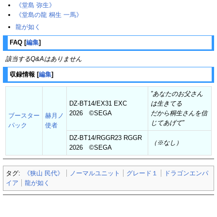
《堂島 弥生》
《堂島の龍 桐生 一馬》
龍が如く
FAQ
[
編集
]
該当するQ&Aはありません
収録情報
[
編集
]
”あなたのお父さん
DZ-BT14/EX31 EXC
は生きてる
2026 ©SEGA
だから桐生さんを信
ブースター
赫月ノ
じてあげて”
パック
使者
DZ-BT14/RGGR23 RGGR
（※なし）
2026 ©SEGA
タグ:
《狭山 民代》
ノーマルユニット
グレード１
ドラゴンエンパ
イア
龍が如く