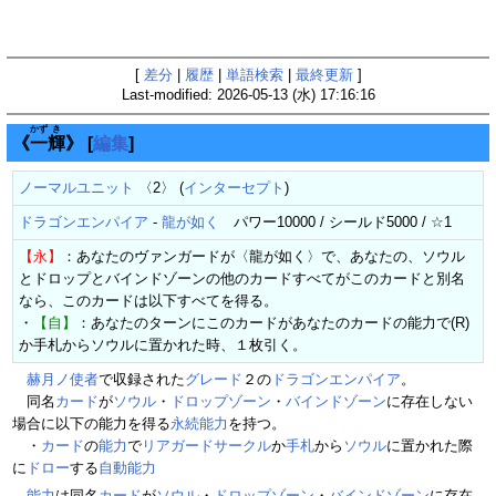
[
差分
|
履歴
|
単語検索
|
最終更新
]
Last-modified: 2026-05-13 (水) 17:16:16
かず
き
《
一
輝
》
[
編集
]
ノーマルユニット
〈2〉 (
インターセプト
)
ドラゴンエンパイア
-
龍が如く
パワー10000 / シールド5000 / ☆1
【永】
：あなたのヴァンガードが〈龍が如く〉で、あなたの、ソウル
とドロップとバインドゾーンの他のカードすべてがこのカードと別名
なら、このカードは以下すべてを得る。
・
【自】
：あなたのターンにこのカードがあなたのカードの能力で(R)
か手札からソウルに置かれた時、１枚引く。
赫月ノ使者
で収録された
グレード
２の
ドラゴンエンパイア
。
同名
カード
が
ソウル
・
ドロップゾーン
・
バインドゾーン
に存在しない
場合に以下の能力を得る
永続能力
を持つ。
・
カード
の
能力
で
リアガードサークル
か
手札
から
ソウル
に置かれた際
に
ドロー
する
自動能力
能力
は同名
カード
が
ソウル
・
ドロップゾーン
・
バインドゾーン
に存在