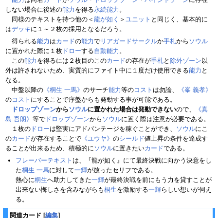
しない場合に後述の
能力
を得る
永続能力
。
同様のテキストを持つ他の＜
龍が如く
＞
ユニット
と同じく、基本的に
は
デッキ
に１～２枚の採用となるだろう。
得られる
能力
は
カード
の
能力
で
リアガードサークル
か
手札
から
ソウル
に置かれた際に１枚
ドロー
する
自動能力
。
この
能力
を得るには２枚目のこの
カード
の存在が
手札
と
除外ゾーン
以
外は許されないため、実質的にファイト中に１度だけ使用できる
能力
と
なる。
中盤以降の
《桐生 一馬》
のサーチ
能力
等の
コスト
は勿論、
《峯 義孝》
の
コスト
にすることで序盤からも発動する事が可能である。
ドロップゾーン
から
ソウル
に置かれた場合は発動できない
ので、
《真
島 吾朗》
等で
ドロップゾーン
から
ソウル
に置く際は注意が必要である。
１枚の
ドロー
は堅実にアドバンテージを稼ぐことができ、
ソウル
にこ
の
カード
が存在することで
《ユウヤ》
の
シールド
値上昇の条件を達成す
ることが出来るため、積極的に
ソウル
に置きたい
カード
である。
フレーバーテキスト
は、『龍が如く』にて最終決戦に向かう決意をし
た
桐生 一馬
に対して
一輝
が放ったセリフである。
熱心に
桐生
へ助力してきた
一輝
が最終決戦を前にもう力を貸すことが
出来ない悔しさを含みながらも
桐生
を激励する
一輝
らしい想いが伺え
る。
関連カード
[
編集
]