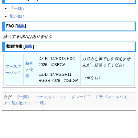
「
一輝
」
龍が如く
FAQ
[
編集
]
該当するQ&Aはありません
収録情報
[
編集
]
DZ-BT14/EX13 EXC
月並みな事でしか言えませ
赫月
2026 ©SEGA
んが、頑張ってください
ブースタ
ノ使
ーパック
DZ-BT14/RGGR11
者
（※なし）
RGGR 2026 ©SEGA
タグ:
《一輝》
ノーマルユニット
グレード２
ドラゴンエンパイ
ア
龍が如く
「一輝」