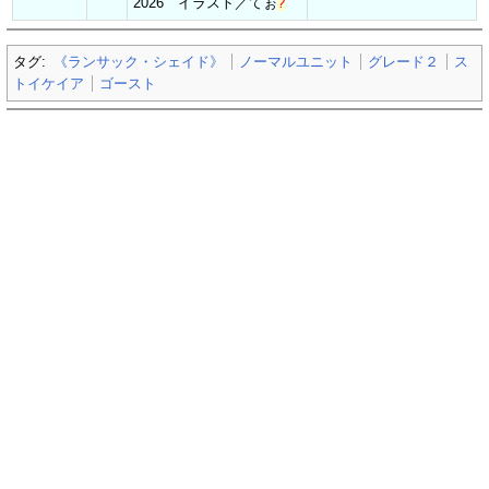
2026 イラスト／
てぉ
?
タグ:
《ランサック・シェイド》
ノーマルユニット
グレード２
ス
トイケイア
ゴースト