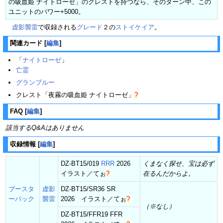
の吸血姫 ナイトローゼ」のクレストを持つなら、そのターン中、この
ユニットのパワー+5000。
虚影襲雷
で収録される
グレード
２の
ストイケイア
。
関連カード
[
編集
]
「
ナイトローゼ
」
亡霊
グランブルー
クレスト「夜霧の吸血姫 ナイトローゼ」
?
FAQ
[
編集
]
該当するQ&Aはありません
収録情報
[
編集
]
DZ-BT15/019
RRR
2026
くまなく探せ、宝は必ず
イラスト／
てぉ
?
在るんだからよ。
ブースタ
虚影
DZ-BT15/SR36 SR
ーパック
襲雷
2026 イラスト／
てぉ
?
（※なし）
DZ-BT15/FFR19 FFR