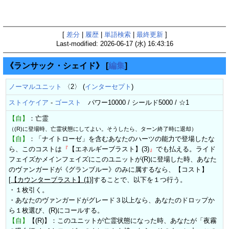
[
差分
|
履歴
|
単語検索
|
最終更新
]
Last-modified: 2026-06-17 (水) 16:43:16
《ランサック・シェイド》
[
編集
]
ノーマルユニット
〈2〉 (
インターセプト
)
ストイケイア
-
ゴースト
パワー10000 / シールド5000 / ☆1
【自】
：亡霊
（(R)に登場時、亡霊状態にしてよい。そうしたら、ターン終了時に退却）
【自】
：「ナイトローゼ」を含むあなたのハーツの能力で登場したな
ら、このコストは
『
【エネルギーブラスト】(3)
』
でも払える。ライド
フェイズかメインフェイズにこのユニットが(R)に登場した時、あなた
のヴァンガードが《グランブルー》のみに属するなら、【コスト】
[
【カウンターブラスト】(1)
]することで、以下を１つ行う。
・１枚引く。
・あなたのヴァンガードがグレード３以上なら、あなたのドロップか
ら１枚選び、(R)にコールする。
【自】
【(R)】：このユニットが亡霊状態になった時、あなたが「夜霧