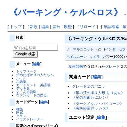
《バーキング・ケルベロス》
-
[
トップ
] [
新規
|
編集
|
差分
|
履歴
] [
リロード
] [
単語検索
|
最
検索
《バーキング・ケルベロス/Barki
ノーマルユニット
〈2〉 (
インターセプ
ペイルムーン
-
キメラ
パワー10000 / 
メニュー
[
編集
]
魔侯襲来
で収録された
グレード
２
トップページ
始めたばかりの人たちへ
関連カード
[
編集
]
ルール
用語集
カードリスト
（
英語版
）
グレード２のバニラ
デッキ集
よくある質問
《銀の茨の操り人形 りりあん》
ヴァンガードの歴史
《星の奇術師 エレン》
カードデータ
[
編集
]
《ダークメタル・バイコーン》
《奇跡の業師 ランス》
種族
国家
クラン
ユニット設定
[
編集
]
イラストレーター
国家(overDressシリーズ)