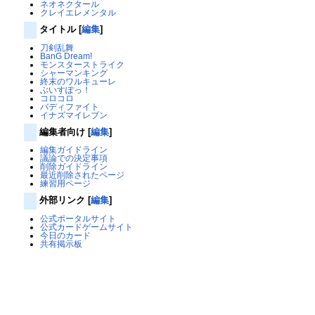
ネオネクタール
クレイエレメンタル
タイトル
[
編集
]
刀剣乱舞
BanG Dream!
モンスターストライク
シャーマンキング
終末のワルキューレ
ぶいすぽっ！
コロコロ
バディファイト
イナズマイレブン
編集者向け
[
編集
]
編集ガイドライン
議論での決定事項
削除ガイドライン
最近削除されたページ
練習用ページ
外部リンク
[
編集
]
公式ポータルサイト
公式カードゲームサイト
今日のカード
共有掲示板