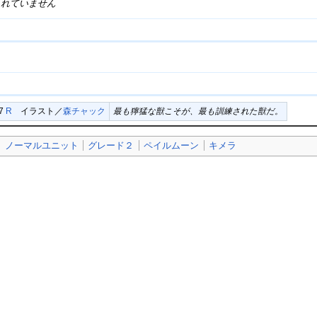
されていません
27
R
イラスト／
森チャック
最も獰猛な獣こそが、最も訓練された獣だ。
ノーマルユニット
グレード２
ペイルムーン
キメラ