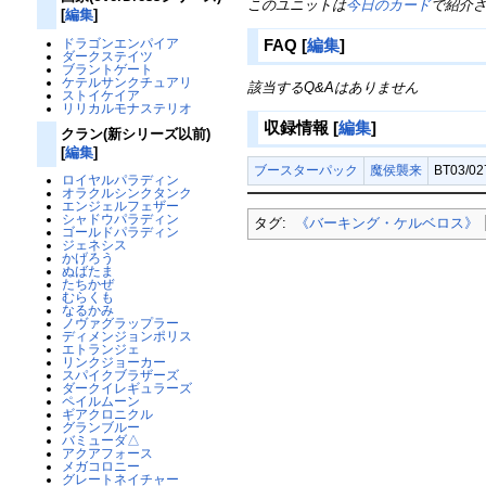
このユニットは
今日のカード
で紹介
[
編集
]
FAQ
[
編集
]
ドラゴンエンパイア
ダークステイツ
ブラントゲート
ケテルサンクチュアリ
該当するQ&Aはありません
ストイケイア
リリカルモナステリオ
収録情報
[
編集
]
クラン(新シリーズ以前)
[
編集
]
ブースターパック
魔侯襲来
BT03/0
ロイヤルパラディン
オラクルシンクタンク
エンジェルフェザー
シャドウパラディン
タグ:
《バーキング・ケルベロス》
ゴールドパラディン
ジェネシス
かげろう
ぬばたま
たちかぜ
むらくも
なるかみ
ノヴァグラップラー
ディメンジョンポリス
エトランジェ
リンクジョーカー
スパイクブラザーズ
ダークイレギュラーズ
ペイルムーン
ギアクロニクル
グランブルー
バミューダ△
アクアフォース
メガコロニー
グレートネイチャー