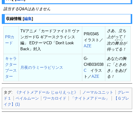
該当するQ&Aはありません
収録情報
[
編集
]
さあ、立ち
TVアニメ「カードファイト!! ヴァ
PR/0345
上がって！
PRカ
ンガードG ギアースクライシス
イラスト／
ステージ
ード
編」 EDテーマCD「Don't Look
次の
舞台
が
AZE
Back」封入
待ってる！
キャラ
G-
あなたの胸
クター
CHB03/038
に「ときめ
月夜のラミーラビリンス
ブース
C
イラス
き」をあげ
ター
ト／
AZE
る！
タグ:
《ナイトメアドール じゅりえっと》
ノーマルユニット
グレー
ド１
ペイルムーン
ワーカロイド
「ナイトメアドール」
【Ｇブレ
イク】(1)