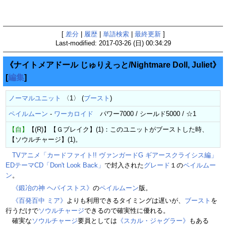
[
差分
|
履歴
|
単語検索
|
最終更新
]
Last-modified: 2017-03-26 (日) 00:34:29
《ナイトメアドール じゅりえっと/Nightmare Doll, Juliet》
[
編集
]
ノーマルユニット
〈1〉 (
ブースト
)
ペイルムーン
-
ワーカロイド
パワー7000 / シールド5000 / ☆1
【自】
【(R)】【Ｇブレイク】(1)：このユニットがブーストした時、
【ソウルチャージ】(1)。
TVアニメ「カードファイト!! ヴァンガードG ギアースクライシス編」
EDテーマCD「Don't Look Back」
で封入された
グレード
１の
ペイルムー
ン
。
《鍛冶の神 ヘパイストス》
の
ペイルムーン
版。
《百発百中 ミア》
よりも利用できるタイミングは遅いが、
ブースト
を
行うだけで
ソウルチャージ
できるので確実性に優れる。
確実な
ソウルチャージ
要員としては
《スカル・ジャグラー》
もある