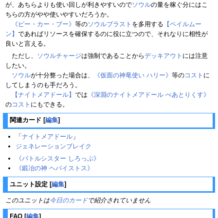
が、あちらよりも使い回しが利きやすいので
ソウル
の量を稼ぐ分にはこ
ちらの方がやや使いやすいだろうか。
《ピー・カー・ブー》
等の
ソウルブラスト
を多用する
【ペイルムー
ン】
であればリソースを確保するのに役に立つので、それなりに相性が
良いと言える。
ただし、
ソウルチャージ
は強制であることから
デッキアウト
には注意
したい。
ソウル
が十分整った場合は、
《仮面の神竜使い ハリー》
等の
コスト
に
してしまうのも手だろう。
【ナイトメアドール】
では
《深淵のナイトメアドール べあとりくす》
の
コスト
にもできる。
関連カード
[
編集
]
「
ナイトメアドール
」
ジェネレーションブレイク
《バトルシスター しろっぷ》
《鍛冶の神 ヘパイストス》
ユニット設定
[
編集
]
このユニットは
今日のカード
で紹介されていません
FAQ
[
編集
]