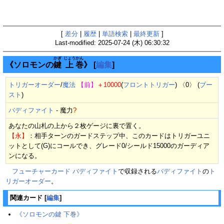
[
差分
|
履歴
|
単語検索
|
最終更新
]
Last-modified: 2025-07-24 (木) 06:30:32
かぎ
じょう
かん
《ソロモンの
鍵
上
巻
》
[
編集
]
トリガーオーダー
/
魔法
【前】
＋10000
(
フロントトリガー
) 〈0〉 (
ブー
スト
)
バディファイト
-
魔力
?
あなたの山札の上から２枚ゲージに裏で置く。
【永】
：相手ターンのガードステップ中、このカードはトリガーユニ
ットとして(G)にコールでき、グレード0/シールド15000のガーディア
ンになる。
フューチャーカード バディファイト
で収録される
バディファイト
の
ト
リガーオーダー
。
関連カード
[
編集
]
《ソロモンの鍵 下巻》