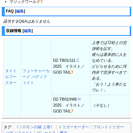
マジックワールド
?
FAQ
[
編集
]
該当するQ&Aはありません
収録情報
[
編集
]
上巻では72柱との交
渉術を記す。
彼らは基本的に人を
DZ-TB01/111
C
なめている。
2025 イラスト／
ビビらせるために河
タイト
フューチャーカ
GOD TAIL
?
内弁で交渉すべきで
ルブー
ード バディフ
ある。
スター
ァイト
「おう！よう来たな
ワレ！」
DZ-TB01/H48
H
2025 イラスト／
（※なし）
GOD TAIL
?
タグ:
《ソロモンの鍵 上巻》
トリガーオーダー
フロントトリガー
バディファイト
グレード０
魔力