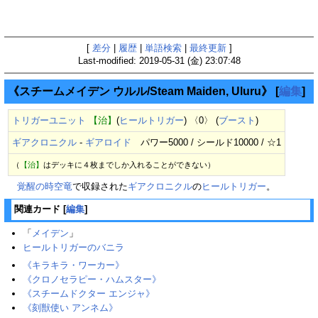
[
差分
|
履歴
|
単語検索
|
最終更新
]
Last-modified: 2019-05-31 (金) 23:07:48
《スチームメイデン ウルル/Steam Maiden, Uluru》
[
編集
]
トリガーユニット
【治】
(
ヒールトリガー
) 〈0〉 (
ブースト
)
ギアクロニクル
-
ギアロイド
パワー5000 / シールド10000 / ☆1
（
【治】
はデッキに４枚までしか入れることができない）
覚醒の時空竜
で収録された
ギアクロニクル
の
ヒールトリガー
。
関連カード
[
編集
]
「
メイデン
」
ヒールトリガーのバニラ
《キラキラ・ワーカー》
《クロノセラピー・ハムスター》
《スチームドクター エンジャ》
《刻獣使い アンネム》