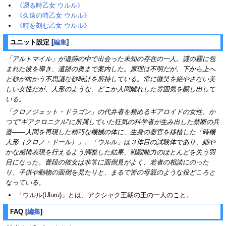
《遡る時乙女 ウルル》
《久遠の時乙女 ウルル》
《時を刻む乙女 ウルル》
ユニット設定
[
編集
]
「アルトマイル」が遺跡の中で出会った未知の存在の一人。謎の霧に包
まれた彼を導き、遺跡の奥まで案内した。原理は不明だが、下から上へ
と砂が向かう不思議な砂時計を所持している。常に微笑を絶やさない美
しい女性だが、人形のような、どこか人間離れした雰囲気を醸し出して
いる。
「クロノジェット・ドラゴン」の代弁者を務めるギアロイドの女性。か
つて“ギアクロニクル”に所属していた狂気の科学者が生み出した禁断の兵
器――人間を再現した精巧な機械の体に、生身の器官を移植した「時機
人形（クロノ・ドール）」。「ウルル」は３体目の試験体であり、細や
かな感情表現を行えるよう調整した結果、戦闘能力のほとんどを失う羽
目になった。普段の彼女は非常に面倒見がよく、若者の相談にのった
り、子供や動物の面倒を見たりと、まるで皆の母親のような役どころと
なっている。
「ウルル(Uluru)」とは、アクシャク王朝の王の一人のこと。
FAQ
[
編集
]