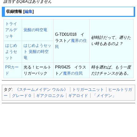
該当するQ&Aはありません
収録情報
[
編集
]
トライ
アルデ
覚醒の時空竜
G-TD01/018 イ
ッキ
砂時計だって、遡りた
ラスト／
魔界の住
い時もあるのよ？
はじめ
はじめようセッ
民
ようセ
ト 覚醒の時空
ット
竜
PRカー
光る！ヒールト
PR/0425 イラス
時を遡れば、もう一度
ド
リガーパック
ト／
魔界の住民
だけチャンスがある。
タグ:
《スチームメイデン ウルル》
トリガーユニット
ヒールトリガ
ー
グレード０
ギアクロニクル
ギアロイド
「メイデン」