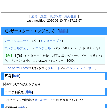
[
差分
|
履歴
|
単語検索
|
最終更新
]
Last-modified: 2020-02-10 (月) 17:12:57
《シザースター・エンジェル》
[
編集
]
ノーマルユニット
〈2〉 (
インターセプト
)
エンジェルフェザー
-
エンジェル
パワー9000 / シールド5000 / ☆1
【自】
【(R)】：アタックした時、相手の表のダメージゾーン１枚につ
き、そのバトル中、このユニットのパワー＋5000。
The Astral Force
で収録される
グレード
２の
エンジェルフェザー
。
FAQ
[
編集
]
該当するQ&Aはありません
ユニット設定
[
編集
]
このユニットの設定は
今日のカード
で紹介されていません
収録情報
[
編集
]