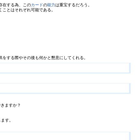
存在する為、この
カード
の
能力
は重宝するだろう。
くことはそれぞれ可能である。
供をする際やその後も何かと懇意にしてくれる。
できますか？
します。