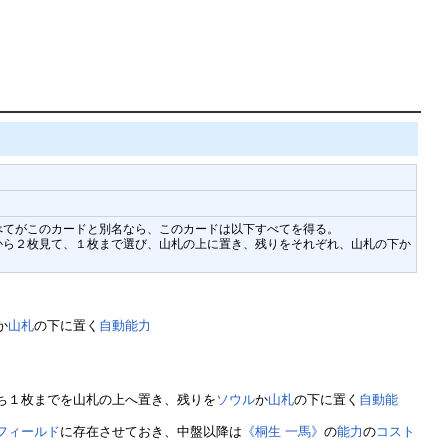
べてがこのカードと別名なら、このカードは以下すべてを得る。
から２枚見て、１枚まで選び、山札の上に置き、残りをそれぞれ、山札の下か
。
か
山札
の下に置く
自動能力
ち１枚までを山札の上へ置き、残りを
ソウル
か
山札
の下に置く
自動能
フィールド
に存在させておき、中盤以降は
《桐生 一馬》
の
能力
の
コスト