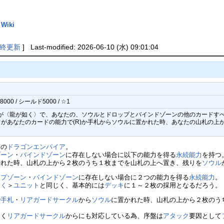
iki
終更新
] Last-modified: 2026-06-10 (水) 09:01:04
00 / シールド5000 / ☆1
ドが〈龍が如く〉で、あなたの、ソウルとドロップとバインドゾーンの他のカードす
があなたのカードの能力で(R)か手札からソウルに置かれた時、あなたの山札の上
１の
ドラゴンエンパイア
。
ゾーン
・
バインドゾーン
に存在しない場合に以下の能力を得る
永続能力
を持つ
かれた時、山札の上から２枚のうち１枚までを山札の上へ置き、残りを
ソウル
ップゾーン
・
バインドゾーン
に存在しない場合に２つの能力を得る
永続能力
。
如く
＞
ユニット
と同じく、基本的には
デッキ
に１～２枚の採用となるだろう。
で
手札
・
リアガードサークル
から
ソウル
に置かれた時、山札の上から２枚のう
なく
リアガードサークル
からにも対応している為、序盤は
アタック
要因として