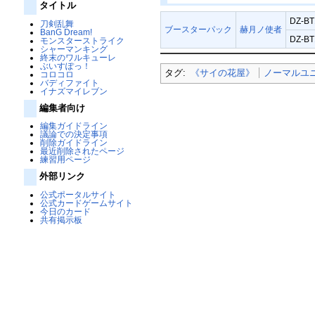
タイトル
DZ-BT
刀剣乱舞
ブースターパック
赫月ノ使者
BanG Dream!
DZ-B
モンスターストライク
シャーマンキング
終末のワルキューレ
ぶいすぽっ！
タグ:
《サイの花屋》
ノーマルユ
コロコロ
バディファイト
イナズマイレブン
編集者向け
編集ガイドライン
議論での決定事項
削除ガイドライン
最近削除されたページ
練習用ページ
外部リンク
公式ポータルサイト
公式カードゲームサイト
今日のカード
共有掲示板