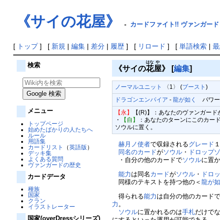
《サイの花屋》
-
カードファイト!! ヴァンガード W
[
トップ
] [
新規
|
編集
|
差分
|
履歴
] [
リロード
] [
単語検索
|
最
はな
や
検索
《サイの
花
屋
》
[
編集
]
ノーマルユニット
〈1〉 (
ブースト
)
ドラゴンエンパイア
-
龍が如く
パワー80
メニュー
【永】
【(R)】：あなたのヴァンガー
・
【自】
：あなたのターンにこのカード
トップページ
ソウルに置く。
始めたばかりの人たちへ
ルール
用語集
赫月ノ使者
で収録される
グレード
カードリスト
（
英語版
）
同名のカード
が
ソウル
・
ドロップ
デッキ集
よくある質問
・自分の他のカードで
ソウル
に置
ヴァンガードの歴史
能力
は同名
カード
が
ソウル
・
ドロ
カードデータ
同様のテキストを持つ他の＜
龍が
種族
国家
得られる
能力
は自分の他のカード
クラン
力
。
イラストレーター
ソウル
に置かれるのは
手札
だけで
国家(overDressシリーズ)
にするといった運用が可能である。