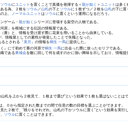
、
ソウル
に
ユニット
を置くことで真価を発揮する＜
龍が如く
＞
ユニット
は多く
である為、２枚を
ソウル
／
山札
の下と
ソウル
に１枚ずつ／２枚を
山札
の下に置
札の上、
ノーマルユニット
は
ソウル
に置くという運用になるだろう。
ョンゲーム・
龍が如く
シリーズに登場する架空の人物である。
の河原」を根城にする伝説の情報屋である。
所（賽）と、情報を受け渡す際に花束を用いることから由来している。
が、情報屋としての素性が発覚したことで失職となった。
あるとされる「
美月
」の情報を
桐生 一馬
に提供した。
如く』にて初めて賽の河原で
桐生 一馬
に出会った際に放ったセリフである。
組織である
東城会
を敵に回して何を成すのかに強い興味を示しており、情報提
の山札を上から２枚見て、１枚まで選び”という効果で１枚も選ばないことは
は、０から指定された数までの間で任意の数の目標を選ぶことができます。
た２枚で、“残りをそれぞれ、山札の下かソウルに置く”という効果を実行
や、
ソウル
に置くことはできます。