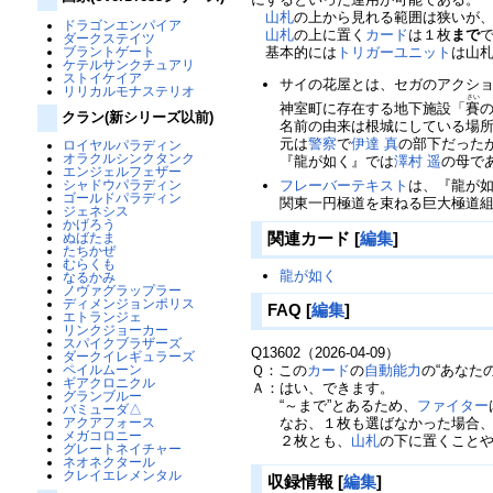
山札
の上から見れる範囲は狭いが
ドラゴンエンパイア
山札
の上に置く
カード
は１枚
まで
ダークステイツ
ブラントゲート
基本的には
トリガーユニット
は山
ケテルサンクチュアリ
ストイケイア
サイの花屋とは、セガのアクシ
リリカルモナステリオ
さい
神室町に存在する地下施設「
賽
クラン(新シリーズ以前)
名前の由来は根城にしている場
元は
警察
で
伊達 真
の部下だった
ロイヤルパラディン
オラクルシンクタンク
『龍が如く』では
澤村 遥
の母で
エンジェルフェザー
シャドウパラディン
フレーバーテキスト
は、『龍が
ゴールドパラディン
関東一円極道を束ねる巨大極道
ジェネシス
かげろう
関連カード
[
編集
]
ぬばたま
たちかぜ
むらくも
龍が如く
なるかみ
ノヴァグラップラー
ディメンジョンポリス
FAQ
[
編集
]
エトランジェ
リンクジョーカー
スパイクブラザーズ
Q13602（2026-04-09）
ダークイレギュラーズ
ペイルムーン
Ｑ：この
カード
の
自動能力
の“あなた
ギアクロニクル
Ａ：はい、できます。
グランブルー
“～まで”とあるため、
ファイター
バミューダ△
アクアフォース
なお、１枚も選ばなかった場合、見
メガコロニー
２枚とも、
山札
の下に置くこと
グレートネイチャー
ネオネクタール
クレイエレメンタル
収録情報
[
編集
]