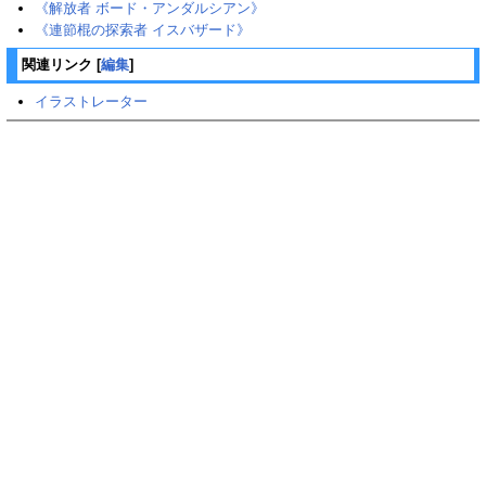
《解放者 ボード・アンダルシアン》
《連節棍の探索者 イスバザード》
関連リンク
[
編集
]
イラストレーター