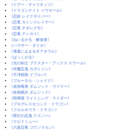
《ドグー・チャリオッツ》
《ドラゴンナイト イウサール》
《忍妖 レイクダイバー》
《忍竜 カトンスレイヤー》
《忍竜 チギレグモ》
《忍竜 テンガイ》
《ねいるがる・解放者》
《ハウザー・ダリオ》
《薄暮に止まるギアオウル》
《ぱっくがる》
《光の剣士 ブラスター・アックス ゲラール》
《伏魔忍鬼 カガミジシ》
《不浄怪獣 ドブルバ》
《ブルータル・シェイド》
《炎熱竜将 ダムジッド・ヴァラー》
《炎熱猟兵 ダムジッド》
《喧嘩屋 ライトニング・ライダー》
《プログレスセコンド・ドラゴン》
《フロルネウラ・ドラゴン》
《変幻の忍鬼 クズノハ》
《ラビドミュー》
《六道忍竜 ゴウンラカン》