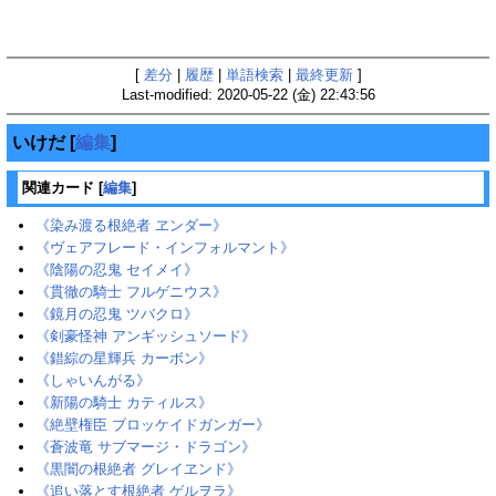
[
差分
|
履歴
|
単語検索
|
最終更新
]
Last-modified: 2020-05-22 (金) 22:43:56
いけだ
[
編集
]
関連カード
[
編集
]
《染み渡る根絶者 ヱンダー》
《ヴェアフレード・インフォルマント》
《陰陽の忍鬼 セイメイ》
《貫徹の騎士 フルゲニウス》
《鏡月の忍鬼 ツバクロ》
《剣豪怪神 アンギッシュソード》
《錯綜の星輝兵 カーボン》
《しゃいんがる》
《新陽の騎士 カティルス》
《絶壁権臣 ブロッケイドガンガー》
《蒼波竜 サブマージ・ドラゴン》
《黒闇の根絶者 グレイヱンド》
《追い落とす根絶者 ゲルヲラ》