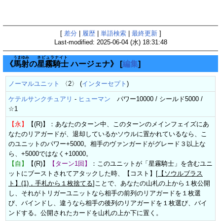
[
差分
|
履歴
|
単語検索
|
最終更新
]
Last-modified: 2025-06-04 (水) 18:31:48
うま
ゆみ
ネビュラナイト
《
馬
射
の
星霧騎士
ハージェナ》
[
編集
]
ノーマルユニット
〈2〉 (
インターセプト
)
ケテルサンクチュアリ
-
ヒューマン
パワー10000 / シールド5000 /
☆1
【永】
【(R)】：あなたのターン中、このターンのメインフェイズにあ
なたのリアガードが、退却しているかソウルに置かれているなら、こ
のユニットのパワー+5000。相手のヴァンガードがグレード３以上な
ら、+5000ではなく+10000。
【自】
【(R)】
【ターン1回】
：このユニットが「星霧騎士」を含むユニ
ットにブーストされてアタックした時、【コスト】[
【ソウルブラス
ト】(1)，手札から１枚捨てる
]ことで、あなたの山札の上から１枚公開
し、それがトリガーユニットなら相手の前列のリアガードを１枚選
び、バインドし、違うなら相手の後列のリアガードを１枚選び、バイ
ンドする。公開されたカードを山札の上か下に置く。