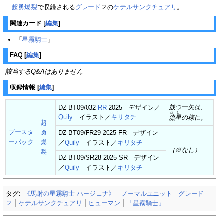
超勇爆裂
で収録される
グレード
２の
ケテルサンクチュアリ
。
関連カード
[
編集
]
「
星霧騎士
」
FAQ
[
編集
]
該当するQ&Aはありません
収録情報
[
編集
]
放つ一矢は、
DZ-BT09/032
RR
2025 デザイン／
ほし
Quily
イラスト／
キリタチ
流星
の様に。
超
ブースタ
勇
DZ-BT09/FR29 2025 FR デザイン
ーパック
爆
／
Quily
イラスト／
キリタチ
（※なし）
裂
DZ-BT09/SR28 2025 SR デザイン
／
Quily
イラスト／
キリタチ
タグ:
《馬射の星霧騎士 ハージェナ》
ノーマルユニット
グレード
２
ケテルサンクチュアリ
ヒューマン
「星霧騎士」