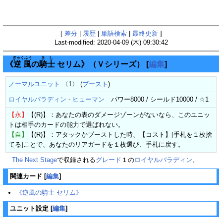
[
差分
|
履歴
|
単語検索
|
最終更新
]
Last-modified: 2020-04-09 (木) 09:30:42
ぎゃくふう
きし
《
逆風
の
騎士
セリム》（Ｖシリーズ）
[
編集
]
ノーマルユニット
〈1〉 (
ブースト
)
ロイヤルパラディン
-
ヒューマン
パワー8000 / シールド10000 / ☆1
【永】
【(R)】：あなたの表のダメージゾーンがないなら、このユニッ
トは相手のカードの能力で選ばれない。
【自】
【(R)】：アタックかブーストした時、【コスト】[手札を１枚捨
てる]ことで、あなたのリアガードを１枚選び、手札に戻す。
The Next Stage
で収録される
グレード
１の
ロイヤルパラディン
。
関連カード
[
編集
]
《逆風の騎士 セリム》
ユニット設定
[
編集
]