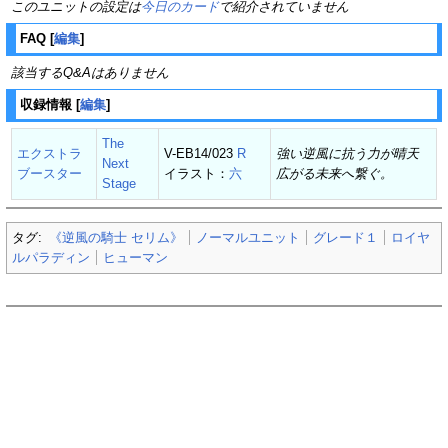
このユニットの設定は
今日のカード
で紹介されていません
FAQ
[
編集
]
該当するQ&Aはありません
収録情報
[
編集
]
The
エクストラ
V-EB14/023
R
強い逆風に抗う力が晴天
Next
ブースター
イラスト：
六
広がる未来へ繋ぐ。
Stage
タグ:
《逆風の騎士 セリム》
ノーマルユニット
グレード１
ロイヤ
ルパラディン
ヒューマン