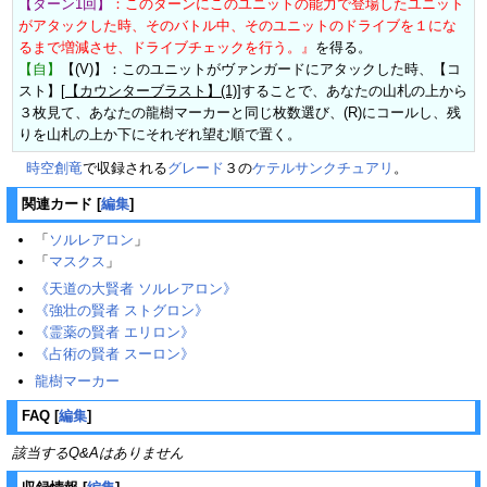
【ターン1回】
：このターンにこのユニットの能力で登場したユニット
がアタックした時、そのバトル中、そのユニットのドライブを１にな
るまで増減させ、ドライブチェックを行う。』
を得る。
【自】
【(V)】：このユニットがヴァンガードにアタックした時、【コ
スト】[
【カウンターブラスト】(1)
]することで、あなたの山札の上から
３枚見て、あなたの龍樹マーカーと同じ枚数選び、(R)にコールし、残
りを山札の上か下にそれぞれ望む順で置く。
時空創竜
で収録される
グレード
３の
ケテルサンクチュアリ
。
関連カード
[
編集
]
「
ソルレアロン
」
「
マスクス
」
《天道の大賢者 ソルレアロン》‎
《強壮の賢者 ストグロン》‎
《霊薬の賢者 エリロン》‎
《占術の賢者 スーロン》‎
龍樹マーカー
FAQ
[
編集
]
該当するQ&Aはありません