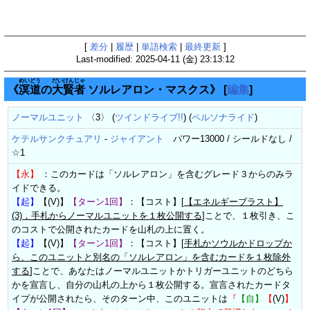
[
差分
|
履歴
|
単語検索
|
最終更新
]
Last-modified: 2025-04-11 (金) 23:13:12
めい
どう
だい
けん
じゃ
《
溟
道
の
大
賢
者
ソルレアロン・マスクス》
[
編集
]
ノーマルユニット
〈3〉 (
ツインドライブ!!
) (
ペルソナライド
)
ケテルサンクチュアリ
-
ジャイアント
パワー13000 / シールドなし /
☆1
【永】
：このカードは「ソルレアロン」を含むグレード３からのみラ
イドできる。
【起】
【(V)】
【ターン1回】
：【コスト】[
【エネルギーブラスト】
(3)，手札からノーマルユニットを１枚公開する
]ことで、１枚引き、こ
のコストで公開されたカードを山札の上に置く。
【起】
【(V)】
【ターン1回】
：【コスト】[
手札かソウルかドロップか
ら、このユニットと別名の「ソルレアロン」を含むカードを１枚除外
する
]ことで、あなたはノーマルユニットかトリガーユニットのどちら
かを宣言し、自分の山札の上から１枚公開する。宣言されたカードタ
イプが公開されたら、そのターン中、このユニットは
『
【自】
【
(V)
】