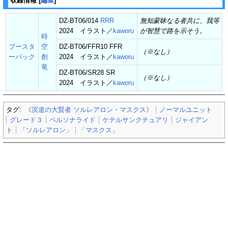
収録情報
[
編集
]
DZ-BT06/014
RRR
無知蒙昧なる者共に、我等
2024 イラスト／
kaworu
が智慧で路を示そう。
時
ブースタ
空
DZ-BT06/FFR10 FFR
（※なし）
ーパック
創
2024 イラスト／
kaworu
竜
DZ-BT06/SR28 SR
（※なし）
2024 イラスト／
kaworu
タグ:
《溟道の大賢者 ソルレアロン・マスクス》
ノーマルユニット
グレード３
ペルソナライド
ケテルサンクチュアリ
ジャイアン
ト
「ソルレアロン」
「マスクス」