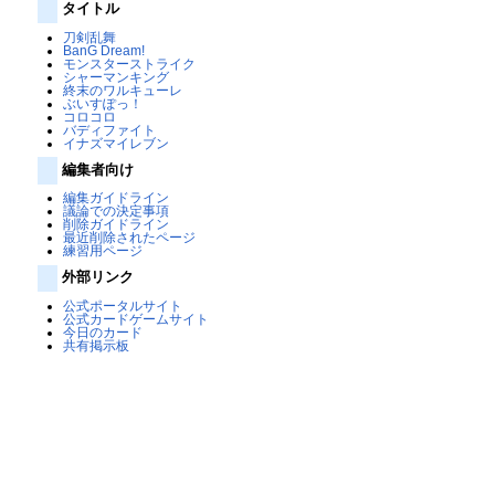
タイトル
刀剣乱舞
BanG Dream!
モンスターストライク
シャーマンキング
終末のワルキューレ
ぶいすぽっ！
コロコロ
バディファイト
イナズマイレブン
編集者向け
編集ガイドライン
議論での決定事項
削除ガイドライン
最近削除されたページ
練習用ページ
外部リンク
公式ポータルサイト
公式カードゲームサイト
今日のカード
共有掲示板