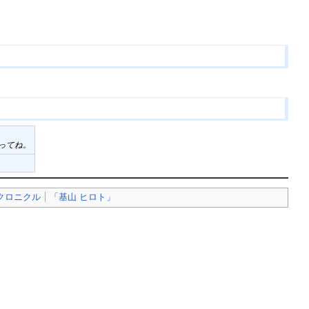
ってね。
クロニクル
「基山 ヒロト」