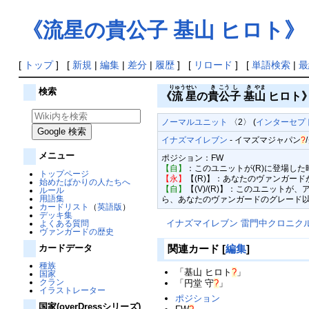
《流星の貴公子 基山 ヒロト》
[
トップ
] [
新規
|
編集
|
差分
|
履歴
] [
リロード
] [
単語検索
|
最
りゅう
せい
き
こう
し
き
やま
検索
《
流
星
の
貴
公
子
基
山
ヒロト
ノーマルユニット
〈2〉 (
インターセプ
イナズマイレブン
-
イマズマジャパン
?
/
メニュー
ポジション：FW
【自】
：このユニットが(R)に登場し
トップページ
【永】
【(R)】：あなたのヴァンガー
始めたばかりの人たちへ
【自】
【(V)/(R)】：このユニット
ルール
用語集
ら、あなたのヴァンガードのグレード
カードリスト
（
英語版
）
デッキ集
イナズマイレブン 雷門中クロニク
よくある質問
ヴァンガードの歴史
関連カード
[
編集
]
カードデータ
種族
「
基山 ヒロト
?
」
国家
クラン
「
円堂 守
?
」
イラストレーター
ポジション
国家(overDressシリーズ)