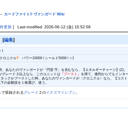
-
カードファイト!! ヴァンガード Wiki
終更新
] Last-modified: 2026-06-12 (金) 15:52:58
》
[
編集
]
ト
)
クロニクル
?
パワー10000 / シールド5000 / ☆1
た時、あなたのヴァンガードが「円堂 守」を含むなら、【エネルギーチャージ】(2)。
ドがグレード３以上なら、このユニットは
『ブースト』
を得て、後列からでもインタ
が、アタックかブーストした時、あなたのヴァンガードが〈クロニクル〉なら、【コスト
以下の必殺技を１枚選び、使う。
ル
で収録される
グレード
２の
イナズマイレブン
。