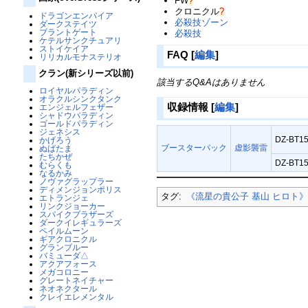
FW
?
クロニクル
?
ドラゴンエンパイア
必殺技ゾーン
ダークステイツ
ブラントゲート
必殺技
ケテルサンクチュアリ
ストイケイア
FAQ
[
編集
]
リリカルモナステリオ
クラン(新シリーズ以前)
該当するQ&Aはありません
ロイヤルパラディン
オラクルシンクタンク
収録情報
[
編集
]
エンジェルフェザー
シャドウパラディン
ゴールドパラディン
ジェネシス
DZ-BT15
かげろう
ブースターパック
虚影襲雷
ぬばたま
たちかぜ
DZ-BT15
むらくも
なるかみ
ノヴァグラップラー
ディメンジョンポリス
タグ:
《流星の貴公子 基山 ヒロト
エトランジェ
リンクジョーカー
スパイクブラザーズ
ダークイレギュラーズ
ペイルムーン
ギアクロニクル
グランブルー
バミューダ△
アクアフォース
メガコロニー
グレートネイチャー
ネオネクタール
クレイエレメンタル