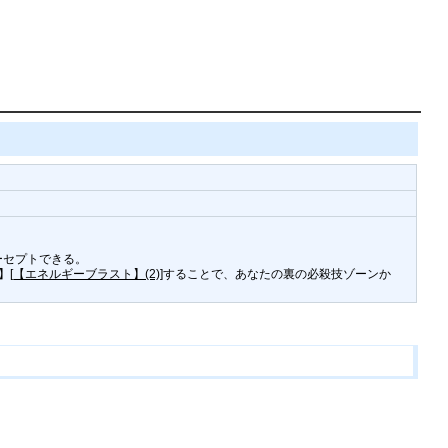
ーセプトできる。
】[
【エネルギーブラスト】(2)
]することで、あなたの裏の必殺技ゾーンか