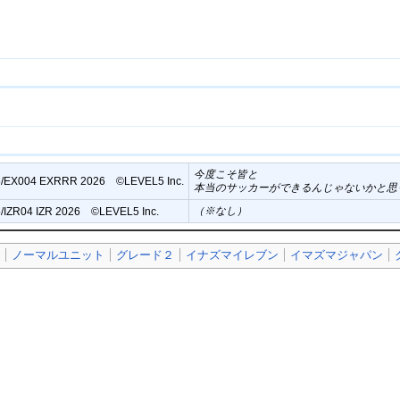
今度こそ皆と
/EX004 EXRRR 2026 ©︎LEVEL5 Inc.
本当のサッカーができるんじゃないかと思
（※なし）
/IZR04 IZR 2026 ©︎LEVEL5 Inc.
》
ノーマルユニット
グレード２
イナズマイレブン
イマズマジャパン