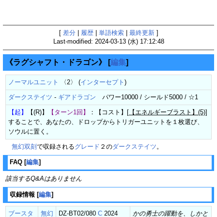
[
差分
|
履歴
|
単語検索
|
最終更新
]
Last-modified: 2024-03-13 (水) 17:12:48
《ラグシャフト・ドラゴン》
[
編集
]
ノーマルユニット
〈2〉 (
インターセプト
)
ダークステイツ
-
ギアドラゴン
パワー10000 / シールド5000 / ☆1
【起】
【(R)】
【ターン1回】
：【コスト】[
【エネルギーブラスト】(5)
]
することで、あなたの、ドロップからトリガーユニットを１枚選び、
ソウルに置く。
無幻双刻
で収録される
グレード
２の
ダークステイツ
。
FAQ
[
編集
]
該当するQ&Aはありません
収録情報
[
編集
]
ブースタ
無幻
DZ-BT02/080
C
2024
かの勇士の躍動を、しかと