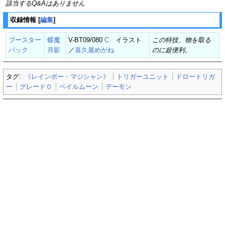
該当するQ&Aはありません
収録情報
[
編集
]
ブースター
蝶魔
V-BT09/080
C
イラスト
この特技、物を取る
パック
月影
／
喜久屋めがね
のに超便利。
タグ:
《レインボー・マジシャン》
トリガーユニット
ドロートリガ
ー
グレード０
ペイルムーン
デーモン