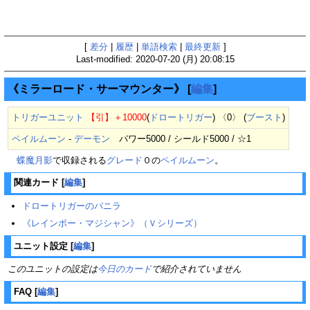
[
差分
|
履歴
|
単語検索
|
最終更新
]
Last-modified: 2020-07-20 (月) 20:08:15
《ミラーロード・サーマウンター》
[
編集
]
トリガーユニット
【引】
＋10000
(
ドロートリガー
) 〈0〉 (
ブースト
)
ペイルムーン
-
デーモン
パワー5000 / シールド5000 / ☆1
蝶魔月影
で収録される
グレード
０の
ペイルムーン
。
関連カード
[
編集
]
ドロートリガーのバニラ
《レインボー・マジシャン》（Ｖシリーズ）
ユニット設定
[
編集
]
このユニットの設定は
今日のカード
で紹介されていません
FAQ
[
編集
]