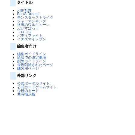
タイトル
刀剣乱舞
BanG Dream!
モンスターストライク
シャーマンキング
終末のワルキューレ
ぶいすぽっ！
コロコロ
バディファイト
イナズマイレブン
編集者向け
編集ガイドライン
議論での決定事項
削除ガイドライン
最近削除されたページ
練習用ページ
外部リンク
公式ポータルサイト
公式カードゲームサイト
今日のカード
共有掲示板