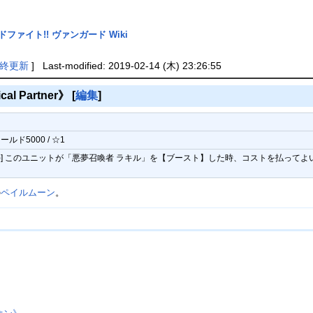
ドファイト!! ヴァンガード Wiki
終更新
] Last-modified: 2019-02-14 (木) 23:26:55
l Partner》
[
編集
]
ールド5000 / ☆1
(1)] このユニットが「悪夢召喚者 ラキル」を【ブースト】した時、コストを払っ
の
ペイルムーン
。
》