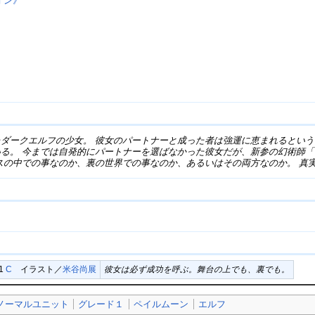
オン》
ダークエルフの少女。 彼女のパートナーと成った者は強運に恵まれるとい
る。 今までは自発的にパートナーを選ばなかった彼女だが、新参の幻術師
スの中での事なのか、裏の世界での事なのか、あるいはその両方なのか。 真
01
C
イラスト／
米谷尚展
彼女は必ず成功を呼ぶ。舞台の上でも、裏でも。
ノーマルユニット
グレード１
ペイルムーン
エルフ