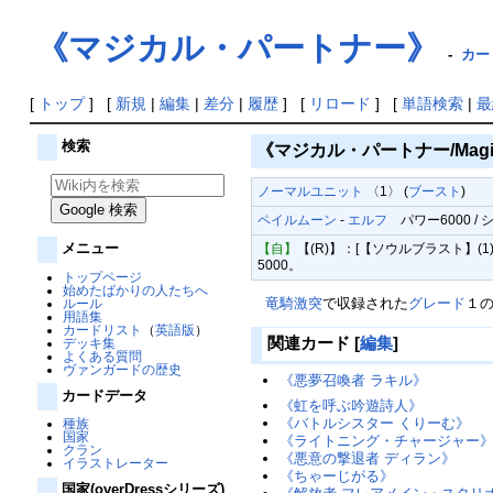
《マジカル・パートナー》
-
カー
[
トップ
] [
新規
|
編集
|
差分
|
履歴
] [
リロード
] [
単語検索
|
最
検索
《マジカル・パートナー/Magica
ノーマルユニット
〈1〉 (
ブースト
)
ペイルムーン
-
エルフ
パワー6000 / シ
メニュー
【自】
【(R)】：[【ソウルブラスト】
5000。
トップページ
始めたばかりの人たちへ
竜騎激突
で収録された
グレード
１
ルール
用語集
カードリスト
（
英語版
）
関連カード
[
編集
]
デッキ集
よくある質問
ヴァンガードの歴史
《悪夢召喚者 ラキル》
カードデータ
《虹を呼ぶ吟遊詩人》
《バトルシスター くりーむ》
種族
国家
《ライトニング・チャージャー
クラン
《悪意の撃退者 ディラン》
イラストレーター
《ちゃーじがる》
国家(overDressシリーズ)