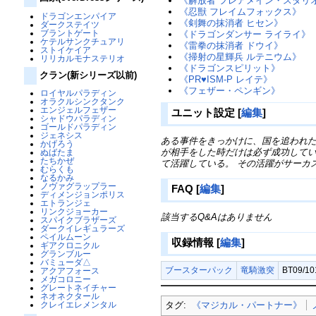
《解放者 フレアメイン・スタリ
《忍獣 フレイムフォックス》
ドラゴンエンパイア
《剣舞の抹消者 ヒセン》
ダークステイツ
ブラントゲート
《ドラゴンダンサー ライライ》
ケテルサンクチュアリ
《雷拳の抹消者 ドウイ》
ストイケイア
《掃射の星輝兵 ルテニウム》
リリカルモナステリオ
《ドラゴンスピリット》
クラン(新シリーズ以前)
《PR♥ISM-P レイテ》
《フェザー・ペンギン》
ロイヤルパラディン
オラクルシンクタンク
エンジェルフェザー
ユニット設定
[
編集
]
シャドウパラディン
ゴールドパラディン
ジェネシス
ある事件をきっかけに、国を追われた
かげろう
が相手をした時だけは必ず成功してい
ぬばたま
たちかぜ
て活躍している。 その活躍がサーカ
むらくも
なるかみ
ノヴァグラップラー
FAQ
[
編集
]
ディメンジョンポリス
エトランジェ
リンクジョーカー
該当するQ&Aはありません
スパイクブラザーズ
ダークイレギュラーズ
ペイルムーン
収録情報
[
編集
]
ギアクロニクル
グランブルー
バミューダ△
ブースターパック
竜騎激突
BT09/1
アクアフォース
メガコロニー
グレートネイチャー
ネオネクタール
タグ:
《マジカル・パートナー》
クレイエレメンタル