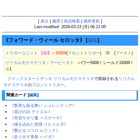
[
差分
|
履歴
|
単語検索
|
最終更新
]
Last-modified: 2026-03-23 (月) 06:21:00
《フォワード・ウィール セロッタ》
[
編集
]
トリガーユニット
【前】
＋10000
(
フロントトリガー
) 〈0〉 (
ブースト
)
リリカルモナステリオ
-
ワービースト
パワー5000 / シールド15000 /
☆1
クイックスタートデッキ リリカルモナステリオ
で収録される
リリカル
モナステリオ
の
フロントトリガー
。
関連カード
[
編集
]
《艶美な振る舞い シュレンティア》
《喜びの詩 テトエル》
《常習サボリ魔 ペラゲーヤ》
《魂を込めた指揮 リヒャルダ》
《繋がるココロ ルフィナ》
《走り出す青春 ハイダ》