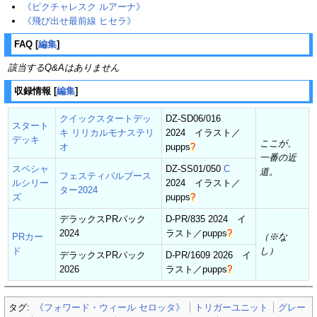
《ピクチャレスク ルアーナ》
《飛び出せ最前線 ヒセラ》
FAQ
[
編集
]
該当するQ&Aはありません
収録情報
[
編集
]
クイックスタートデッ
DZ-SD06/016
スタート
キ リリカルモナステリ
2024 イラスト／
デッキ
ここが、
オ
pupps
?
一番の近
スペシャ
DZ-SS01/050
C
道。
フェスティバルブース
ルシリー
2024 イラスト／
ター2024
ズ
pupps
?
デラックスPRパック
D-PR/835 2024 イ
2024
ラスト／
pupps
?
PRカー
（※な
ド
し）
デラックスPRパック
D-PR/1609 2026 イ
2026
ラスト／
pupps
?
タグ:
《フォワード・ウィール セロッタ》
トリガーユニット
グレー