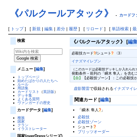
《パルクールアタック》
-
カードファ
[
トップ
] [
新規
|
編集
|
差分
|
履歴
] [
リロード
] [
単語検索
|
最
検索
《パルクールアタック》
[
編
必殺技カード
?
/
シュート
?
〈3〉
イナズマイレブン
メニュー
[
編集
]
（このカードは必殺技デッキしか入れられ
発動条件－前列の「瞬木 隼人」を含む
トップページ
【自】
【必殺技ゾーン】：この必殺技が
始めたばかりの人たちへ
ルール
用語集
虚影襲雷
で収録される
イナズマイ
カードリスト
（
英語版
）
デッキ集
よくある質問
関連カード
[
編集
]
ヴァンガードの歴史
カードデータ
[
編集
]
「
瞬木 隼人
?
」
必殺技
種族
国家
必殺技ゾーン
クラン
シュート
?
イラストレーター
ブリッツオーダー
国家(overDressシリーズ)