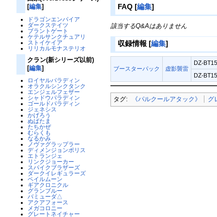
FAQ
[
編集
]
[
編集
]
ドラゴンエンパイア
ダークステイツ
該当するQ&Aはありません
ブラントゲート
ケテルサンクチュアリ
ストイケイア
収録情報
[
編集
]
リリカルモナステリオ
クラン(新シリーズ以前)
DZ-BT15
[
編集
]
ブースターパック
虚影襲雷
DZ-BT15
ロイヤルパラディン
オラクルシンクタンク
エンジェルフェザー
シャドウパラディン
タグ:
《パルクールアタック》
グ
ゴールドパラディン
ジェネシス
かげろう
ぬばたま
たちかぜ
むらくも
なるかみ
ノヴァグラップラー
ディメンジョンポリス
エトランジェ
リンクジョーカー
スパイクブラザーズ
ダークイレギュラーズ
ペイルムーン
ギアクロニクル
グランブルー
バミューダ△
アクアフォース
メガコロニー
グレートネイチャー