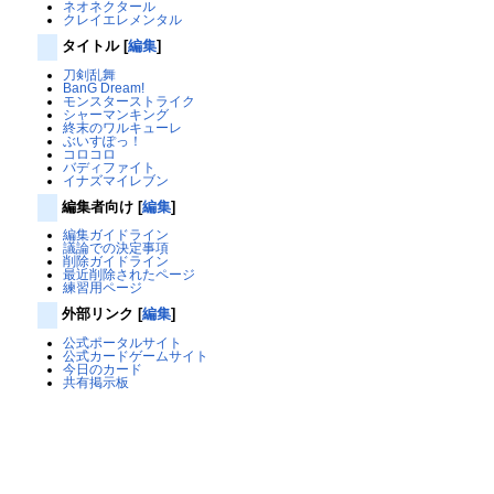
ネオネクタール
クレイエレメンタル
タイトル
[
編集
]
刀剣乱舞
BanG Dream!
モンスターストライク
シャーマンキング
終末のワルキューレ
ぶいすぽっ！
コロコロ
バディファイト
イナズマイレブン
編集者向け
[
編集
]
編集ガイドライン
議論での決定事項
削除ガイドライン
最近削除されたページ
練習用ページ
外部リンク
[
編集
]
公式ポータルサイト
公式カードゲームサイト
今日のカード
共有掲示板