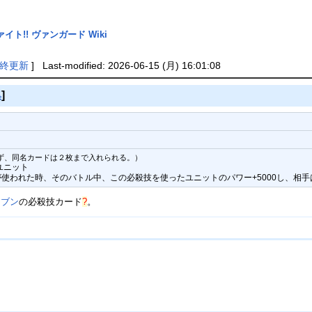
イト!! ヴァンガード Wiki
終更新
] Last-modified: 2026-06-15 (月) 16:01:08
集
]
ず、同名カードは２枚まで入れられる。）
ユニット
使われた時、そのバトル中、この必殺技を使ったユニットのパワー+5000し、相
レブン
の
必殺技カード
?
。