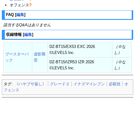
オフェンス
?
FAQ
[
編集
]
該当するQ&Aはありません
収録情報
[
編集
]
DZ-BT15/EX53 EXC 2026
（※な
©︎LEVEL5 Inc.
し）
ブースターパ
虚影襲
ック
雷
DZ-BT15/IZR53 IZR 2026
（※な
©︎LEVEL5 Inc.
し）
タグ:
《ハヤブサ返し》
グレード２
イナズマイレブン
必殺技
オ
フェンス