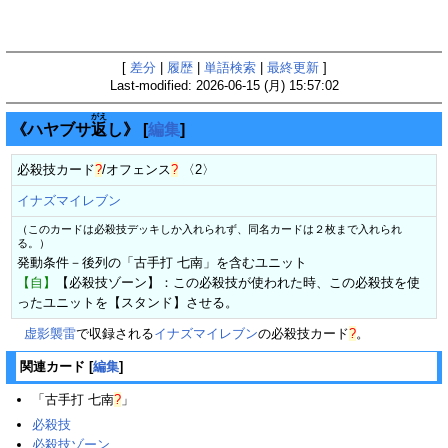
[
差分
|
履歴
|
単語検索
|
最終更新
]
Last-modified: 2026-06-15 (月) 15:57:02
がえ
《ハヤブサ
返
し》
[
編集
]
必殺技カード
?
/
オフェンス
?
〈2〉
イナズマイレブン
（このカードは必殺技デッキしか入れられず、同名カードは２枚まで入れられ
る。）
発動条件－後列の「古手打 七南」を含むユニット
【自】
【必殺技ゾーン】：この必殺技が使われた時、この必殺技を使
ったユニットを【スタンド】させる。
虚影襲雷
で収録される
イナズマイレブン
の
必殺技カード
?
。
関連カード
[
編集
]
「
古手打 七南
?
」
必殺技
必殺技ゾーン