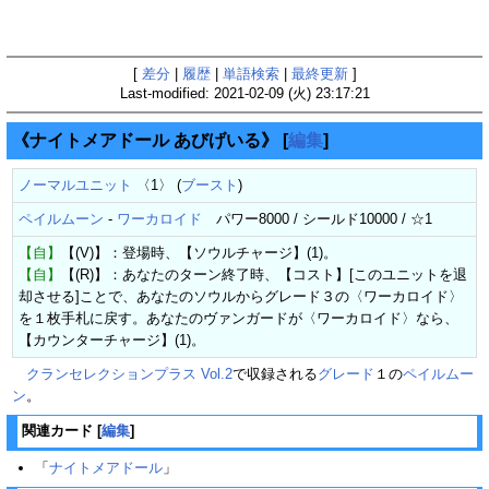
[
差分
|
履歴
|
単語検索
|
最終更新
]
Last-modified: 2021-02-09 (火) 23:17:21
《ナイトメアドール あびげいる》
[
編集
]
ノーマルユニット
〈1〉 (
ブースト
)
ペイルムーン
-
ワーカロイド
パワー8000 / シールド10000 / ☆1
【自】
【(V)】：登場時、【ソウルチャージ】(1)。
【自】
【(R)】：あなたのターン終了時、【コスト】[このユニットを退
却させる]ことで、あなたのソウルからグレード３の〈ワーカロイド〉
を１枚手札に戻す。あなたのヴァンガードが〈ワーカロイド〉なら、
【カウンターチャージ】(1)。
クランセレクションプラス Vol.2
で収録される
グレード
１の
ペイルムー
ン
。
関連カード
[
編集
]
「
ナイトメアドール
」