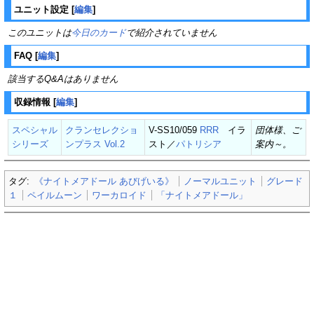
ユニット設定
[
編集
]
このユニットは
今日のカード
で紹介されていません
FAQ
[
編集
]
該当するQ&Aはありません
収録情報
[
編集
]
スペシャル
クランセレクショ
V-SS10/059
RRR
イラ
団体様、ご
シリーズ
ンプラス Vol.2
スト／
パトリシア
案内～。
タグ:
《ナイトメアドール あびげいる》
ノーマルユニット
グレード
１
ペイルムーン
ワーカロイド
「ナイトメアドール」