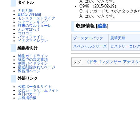
A. はい、できます。
タイトル
Q946 （2015-02-19）
刀剣乱舞
Q. リアガードだけがアタック
BanG Dream!
A. はい、できます。
モンスターストライク
シャーマンキング
収録情報
[
編集
]
終末のワルキューレ
ぶいすぽっ！
コロコロ
バディファイト
ブースターパック
風華天翔
イナズマイレブン
スペシャルシリーズ
ヒストリーコレ
編集者向け
編集ガイドライン
議論での決定事項
タグ:
《ドラゴンダンサー アナスタ
削除ガイドライン
最近削除されたページ
練習用ページ
外部リンク
公式ポータルサイト
公式カードゲームサイト
今日のカード
共有掲示板