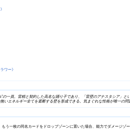
ン》
》
フラワー》
み”の一員。雷精と契約した高名な踊り子であり、「雷壁のアナスタシア」と
の無いエネルギー全てを遮断する壁を形成できる。気まぐれな性格が唯一の問
で、もう一枚の同名カードをドロップゾーンに置いた場合、能力でダメージゾ