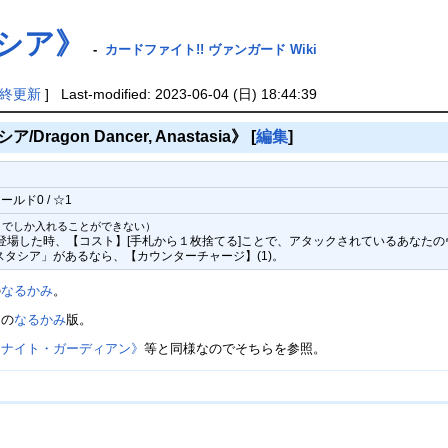
シア》
-
カードファイト!! ヴァンガード Wiki
終更新
] Last-modified: 2023-06-04 (日) 18:44:39
agon Dancer, Anastasia》
[
編集
]
ールド0 / ☆1
までしか入れることができない）
に登場した時、【コスト】[手札から１枚捨てる]ことで、アタックされているあなた
スタシア」があるなら、【カウンターチャージ】(1)。
の
なるかみ
。
》
の
なるかみ
版。
ーナイト・ガーディアン》
等と同様なのでそちらを参照。