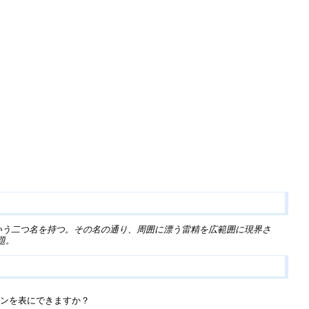
いう二つ名を持つ。その名の通り、周囲に漂う雷精を広範囲に現界さ
題。
ーンを表にできますか？