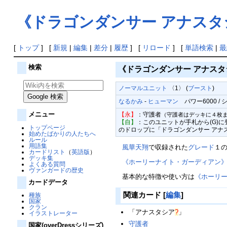
《ドラゴンダンサー アナスタ
[
トップ
] [
新規
|
編集
|
差分
|
履歴
] [
リロード
] [
単語検索
|
最
検索
《ドラゴンダンサー アナスタシア/Dr
ノーマルユニット
〈1〉 (
ブースト
)
なるかみ
-
ヒューマン
パワー6000 / シ
メニュー
【永】
：守護者
（守護者はデッキに４枚
【自】
：このユニットが手札から(G)
トップページ
のドロップに「ドラゴンダンサー アナ
始めたばかりの人たちへ
ルール
用語集
風華天翔
で収録された
グレード
１
カードリスト
（
英語版
）
デッキ集
《ホーリーナイト・ガーディアン
よくある質問
ヴァンガードの歴史
基本的な特徴や使い方は
《ホーリ
カードデータ
関連カード
[
編集
]
種族
国家
クラン
「
アナスタシア
?
」
イラストレーター
守護者
国家(overDressシリーズ)