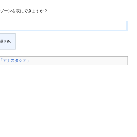
ジゾーンを表にできますか？
踊りを。
「アナスタシア」