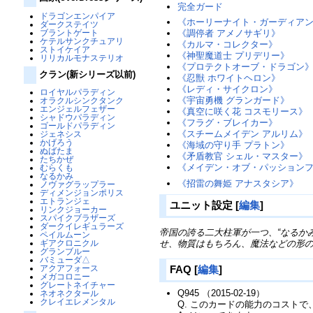
完全ガード
ドラゴンエンパイア
《ホーリーナイト・ガーディア
ダークステイツ
ブラントゲート
《調停者 アメノサギリ》
ケテルサンクチュアリ
《カルマ・コレクター》
ストイケイア
《神聖魔道士 プリデリー》
リリカルモナステリオ
《プロテクトオーブ・ドラゴン
クラン(新シリーズ以前)
《忍獣 ホワイトヘロン》
《レディ・サイクロン》
ロイヤルパラディン
《宇宙勇機 グランガード》
オラクルシンクタンク
エンジェルフェザー
《真空に咲く花 コスモリース》
シャドウパラディン
《フラグ・ブレイカー》
ゴールドパラディン
《スチームメイデン アルリム》
ジェネシス
かげろう
《海域の守り手 プラトン》
ぬばたま
《矛盾教官 シェル・マスター》
たちかぜ
《メイデン・オブ・パッション
むらくも
なるかみ
《招雷の舞姫 アナスタシア》
ノヴァグラップラー
ディメンジョンポリス
エトランジェ
ユニット設定
[
編集
]
リンクジョーカー
スパイクブラザーズ
ダークイレギュラーズ
帝国の誇る二大柱軍が一つ、“なるか
ペイルムーン
ギアクロニクル
せ、物質はもちろん、魔法などの形
グランブルー
バミューダ△
FAQ
[
編集
]
アクアフォース
メガコロニー
グレートネイチャー
Q945 （2015-02-19）
ネオネクタール
クレイエレメンタル
Q. このカードの能力のコスト