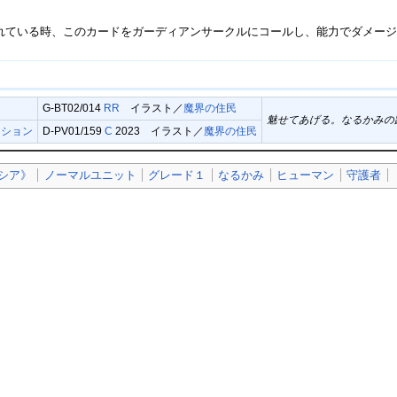
されている時、このカードをガーディアンサークルにコールし、能力でダメー
G-BT02/014
RR
イラスト／
魔界の住民
魅せてあげる。なるかみの
クション
D-PV01/159
C
2023 イラスト／
魔界の住民
シア》
ノーマルユニット
グレード１
なるかみ
ヒューマン
守護者