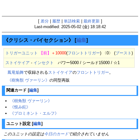
[
差分
|
履歴
|
単語検索
|
最終更新
]
Last-modified: 2025-05-02 (金) 18:18:42
《クリシス・バイセクション》
[
編集
]
トリガーユニット
【前】
＋10000
(
フロントトリガー
) 〈0〉 (
ブースト
)
ストイケイア
-
インセクト
パワー5000 / シールド15000 / ☆1
鳳竜焔舞
で収録される
ストイケイア
の
フロントトリガー
。
《樹角獣 ヴァーリン》
の同型再販
関連カード
[
編集
]
《樹角獣 ヴァーリン》
《恨み鉈》
《プロミネント・エルフ》
ユニット設定
[
編集
]
このユニットの設定は
今日のカード
で紹介されていません