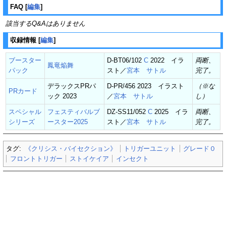
FAQ
[
編集
]
該当するQ&Aはありません
収録情報
[
編集
]
ブースター
D-BT06/102
C
2022 イラ
両断、
鳳竜焔舞
パック
スト／
宮本 サトル
完了。
デラックスPRパ
D-PR/456 2023 イラスト
（※な
PRカード
ック 2023
／
宮本 サトル
し）
スペシャル
フェスティバルブ
DZ-SS11/052
C
2025 イラ
両断、
シリーズ
ースター2025
スト／
宮本 サトル
完了。
タグ:
《クリシス・バイセクション》
トリガーユニット
グレード０
フロントトリガー
ストイケイア
インセクト