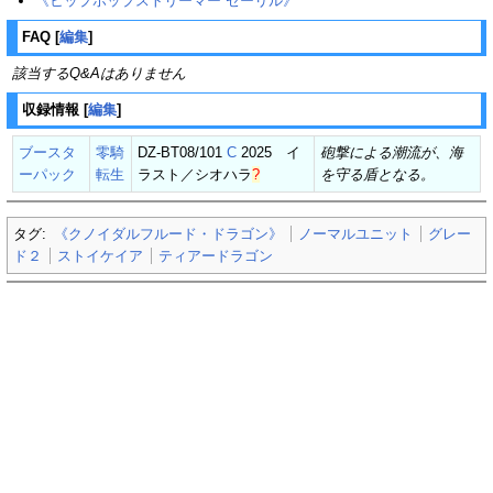
《ヒップホップストリーマー セーリル》
FAQ
[
編集
]
該当するQ&Aはありません
収録情報
[
編集
]
ブースタ
零騎
DZ-BT08/101
C
2025 イ
砲撃による潮流が、海
ーパック
転生
ラスト／
シオハラ
?
を守る盾となる。
タグ:
《クノイダルフルード・ドラゴン》
ノーマルユニット
グレー
ド２
ストイケイア
ティアードラゴン