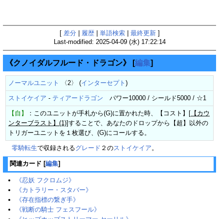
[
差分
|
履歴
|
単語検索
|
最終更新
]
Last-modified: 2025-04-09 (水) 17:22:14
《クノイダルフルード・ドラゴン》
[
編集
]
ノーマルユニット
〈2〉 (
インターセプト
)
ストイケイア
-
ティアードラゴン
パワー10000 / シールド5000 / ☆1
【自】
：このユニットが手札から(G)に置かれた時、【コスト】[
【カウ
ンターブラスト】(1)
]することで、あなたのドロップから【超】以外の
トリガーユニットを１枚選び、(G)にコールする。
零騎転生
で収録される
グレード
２の
ストイケイア
。
関連カード
[
編集
]
《忍妖 フクロムジ》
《カトラリー・スタバー》
《存在指標の繋ぎ手》
《戦断の騎士 フェスフール》