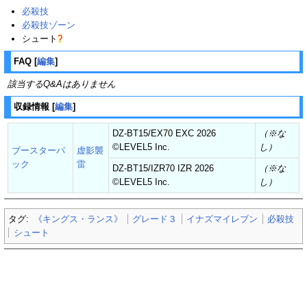
必殺技
必殺技ゾーン
シュート
?
FAQ
[
編集
]
該当するQ&Aはありません
収録情報
[
編集
]
DZ-BT15/EX70 EXC 2026
（※な
©︎LEVEL5 Inc.
し）
ブースターパ
虚影襲
ック
雷
DZ-BT15/IZR70 IZR 2026
（※な
©︎LEVEL5 Inc.
し）
タグ:
《キングス・ランス》
グレード３
イナズマイレブン
必殺技
シュート