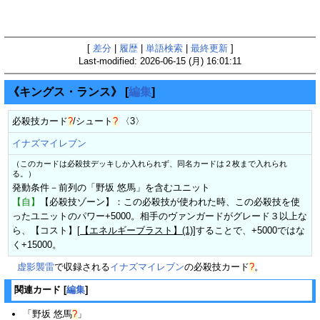
[
差分
|
履歴
|
単語検索
|
最終更新
]
Last-modified: 2026-06-15 (月) 16:01:11
《キングス・ランス》
[
編集
]
必殺技カード
?
/
シュート
?
〈3〉
イナズマイレブン
（このカードは必殺技デッキしか入れられず、同名カードは２枚まで入れられ
る。）
発動条件－前列の「野坂 悠馬」を含むユニット
【自】
【必殺技ゾーン】：この必殺技が使われた時、この必殺技を使
ったユニットのパワー+5000。相手のヴァンガードがグレード３以上な
ら、【コスト】[
【エネルギーブラスト】(1)
]することで、+5000ではな
く+15000。
虚影襲雷
で収録される
イナズマイレブン
の
必殺技カード
?
。
関連カード
[
編集
]
「
野坂 悠馬
?
」