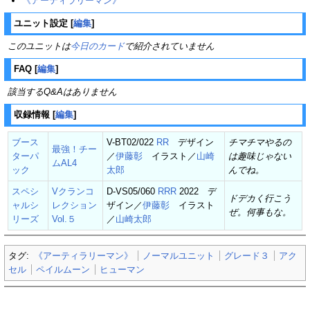
《アーティラリーマン》
ユニット設定
[
編集
]
このユニットは
今日のカード
で紹介されていません
FAQ
[
編集
]
該当するQ&Aはありません
収録情報
[
編集
]
ブース
V-BT02/022
RR
デザイン
チマチマやるの
最強！チー
ターパ
／
伊藤彰
イラスト／
山崎
は趣味じゃない
ムAL4
ック
太郎
んでね。
スペシ
Vクランコ
D-VS05/060
RRR
2022 デ
ドデカく行こう
ャルシ
レクション
ザイン／
伊藤彰
イラスト
ぜ。何事もな。
リーズ
Vol.５
／
山崎太郎
タグ:
《アーティラリーマン》
ノーマルユニット
グレード３
アク
セル
ペイルムーン
ヒューマン