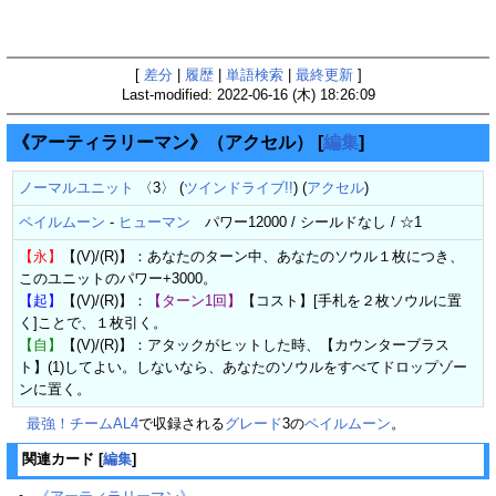
[
差分
|
履歴
|
単語検索
|
最終更新
]
Last-modified: 2022-06-16 (木) 18:26:09
《アーティラリーマン》（アクセル）
[
編集
]
ノーマルユニット
〈3〉 (
ツインドライブ!!
) (
アクセル
)
ペイルムーン
-
ヒューマン
パワー12000 / シールドなし / ☆1
【永】
【(V)/(R)】：あなたのターン中、あなたのソウル１枚につき、
このユニットのパワー+3000。
【起】
【(V)/(R)】：
【ターン1回】
【コスト】[手札を２枚ソウルに置
く]ことで、１枚引く。
【自】
【(V)/(R)】：アタックがヒットした時、【カウンターブラス
ト】(1)してよい。しないなら、あなたのソウルをすべてドロップゾー
ンに置く。
最強！チームAL4
で収録される
グレード
3の
ペイルムーン
。
関連カード
[
編集
]