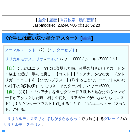
[
差分
|
履歴
|
単語検索
|
最終更新
]
Last-modified: 2024-07-06 (土) 18:52:28
て
まばゆ
ふた
ぼし
《☆
手
には
眩
い
双
つ
星
☆ アスター》
[
編集
]
ノーマルユニット
〈2〉 (
インターセプト
)
リリカルモナステリオ
-
エルフ
パワー10000 / シールド5000 / ☆1
【自】
：このユニットが(R)に登場した時、相手の前例のリアガードを
１枚まで選び、手札に戻し、【コスト】[
「シアナ」を含むカードかト
リガーユニットを【ソウルブラスト】(1)
]することで、ユニットのいな
い相手の前列の(R)１つにつき、そのターン中、パワー+5000。
【自】
【(R)】：「シアナ」を含むグレード３以上のあなたのヴァンガ
ードがアタックした時、相手の前列にリアガードがいないなら【コス
ト】[
【カウンターブラスト】(1)
]することで、このユニットを【スタン
ド】させる。
リリカルモナステリオ ほしがきらきらっ！
で収録される
グレード
２の
リリカルモナステリオ
。