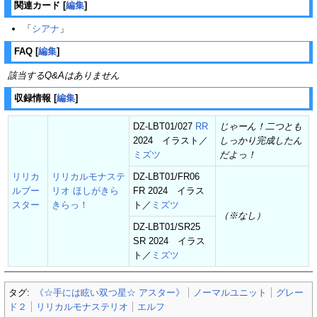
関連カード
[
編集
]
「
シアナ
」
FAQ
[
編集
]
該当するQ&Aはありません
収録情報
[
編集
]
DZ-LBT01/027
RR
じゃーん！二つとも
2024 イラスト／
しっかり完成したん
ミズツ
だよっ！
リリカ
リリカルモナステ
DZ-LBT01/FR06
ルブー
リオ ほしがきら
FR 2024 イラス
スター
きらっ！
ト／
ミズツ
（※なし）
DZ-LBT01/SR25
SR 2024 イラス
ト／
ミズツ
タグ:
《☆手には眩い双つ星☆ アスター》
ノーマルユニット
グレー
ド２
リリカルモナステリオ
エルフ