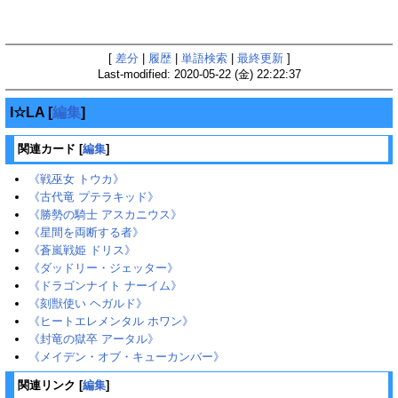
[
差分
|
履歴
|
単語検索
|
最終更新
]
Last-modified: 2020-05-22 (金) 22:22:37
I☆LA
[
編集
]
関連カード
[
編集
]
《戦巫女 トウカ》
《古代竜 プテラキッド》
《勝勢の騎士 アスカニウス》
《星間を両断する者》
《蒼嵐戦姫 ドリス》
《ダッドリー・ジェッター》
《ドラゴンナイト ナーイム》
《刻獣使い ヘガルド》
《ヒートエレメンタル ホワン》
《封竜の獄卒 アータル》
《メイデン・オブ・キューカンバー》
関連リンク
[
編集
]