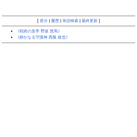
[
差分
|
履歴
|
単語検索
|
最終更新
]
《戦術の皇帝 野坂 悠馬》
《静かなる守護神 西蔭 政也》