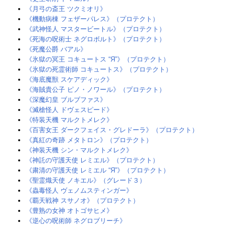
《月弓の斎王 ツクミオリ》
《機動病棟 フェザーパレス》（プロテクト）
《武神怪人 マスタービートル》（プロテクト）
《死海の呪術士 ネグロボルト》（プロテクト）
《死魔公爵 バアル》
《氷獄の冥王 コキュートス “Я”》（プロテクト）
《氷獄の死霊術師 コキュートス》（プロテクト）
《海底魔獣 スケアディック》
《海賊貴公子 ピノ・ノワール》（プロテクト）
《深魔幻皇 ブルブファス》
《滅槍怪人 ドヴェスピード》
《特装天機 マルクトメレク》
《百害女王 ダークフェイス・グレドーラ》（プロテクト）
《真紅の奇跡 メタトロン》（プロテクト）
《神装天機 シン・マルクトメレク》
《神託の守護天使 レミエル》（プロテクト）
《粛清の守護天使 レミエル “Я”》（プロテクト）
《聖霊熾天使 ノキエル》（グレード３）
《蟲毒怪人 ヴェノムスティンガー》
《覇天戦神 スサノオ》（プロテクト）
《豊熟の女神 オトゴサヒメ》
《逆心の呪術師 ネグロブリーチ》