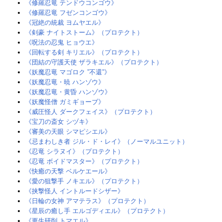
《修羅忍竜 テンドウコンゴウ》
《修羅忍竜 フゼンコンゴウ》
《冠絶の統裁 ヨムヤエル》
《剣豪 ナイトストーム》（プロテクト）
《呪法の忍鬼 ヒョウエ》
《回転する剣 キリエル》（プロテクト）
《団結の守護天使 ザラキエル》（プロテクト）
《妖魔忍竜 マゴロク ”不還”》
《妖魔忍竜・暁 ハンゾウ》
《妖魔忍竜・黄昏 ハンゾウ》
《妖魔怪僧 ガミギョーブ》
《威圧怪人 ダークフェイス》（プロテクト）
《宝刀の斎女 シヅキ》
《審美の天眼 シマピシエル》
《忌まわしき者 ジル・ド・レイ》（ノーマルユニット）
《忍竜 シラヌイ》（プロテクト）
《忍竜 ボイドマスター》（プロテクト）
《快癒の天撃 ベルケエール》
《愛の狙撃手 ノキエル》（プロテクト）
《挟撃怪人 イントルードシザー》
《日輪の女神 アマテラス》（プロテクト）
《星辰の癒し手 エルゴディエル》（プロテクト）
《更生研削 トマエル》