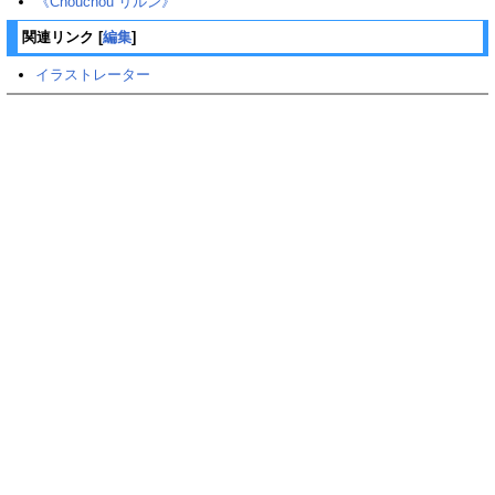
《Chouchou リルン》
関連リンク
[
編集
]
イラストレーター