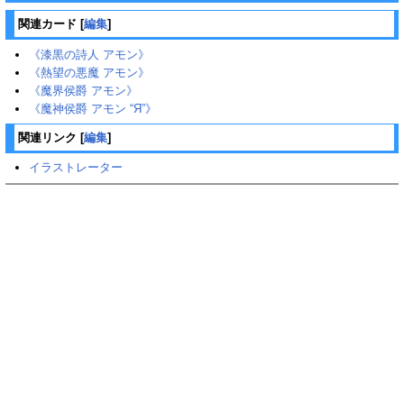
関連カード
[
編集
]
《漆黒の詩人 アモン》
《熱望の悪魔 アモン》
《魔界侯爵 アモン》
《魔神侯爵 アモン “Я”》
関連リンク
[
編集
]
イラストレーター