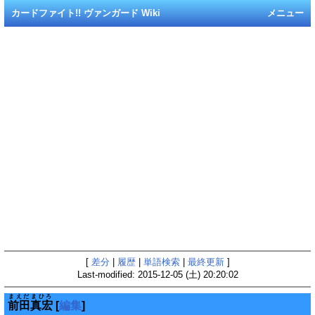
カードファイト!! ヴァンガード Wiki
メニュー
[
差分
|
履歴
|
単語検索
|
最終更新
]
Last-modified: 2015-12-05 (土) 20:20:02
まえだまひろ
前田真宏
[
編集
]