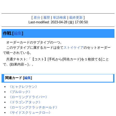
[
差分
|
履歴
|
単語検索
|
最終更新
]
Last-modified: 2023-04-28 (金) 17:00:50
作戦
[
編集
]
オーダーカードのサブタイプの一つ。
このサブタイプに属するカードは全て
ストイケイア
のセットオーダー
で統一されている。
共通テキスト:「【コスト】[手札から(同名カード)を１枚捨てる]こと
で、(効果内容～)」。
関連カード
[
編集
]
《ヒャクレツケン》
《ブルロック》
《ローリングドライバー》
《ドラゴンアタック》
《ローリングクラッチホールド》
《サイドスクリュークロ―》