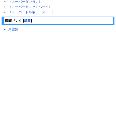
《スーパーダンガン》
《スーパーカワセミバック》
《スーパートルネードスロー》
関連リンク
[
編集
]
用語集