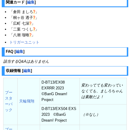
関連カード
[
編集
]
「
倉田 ましろ
?
」
「
桐ヶ谷 透子
?
」
「
広町 七深
?
」
「
二葉 つくし
?
」
「
八潮 瑠唯
?
」
トリガーユニット
FAQ
[
編集
]
該当するQ&Aはありません
収録情報
[
編集
]
D-BT13/EX08
変わってても変わってい
EXRRR 2023
なくても、ましろちゃん
ブー
©BanG Dream!
は素敵だよ！
スタ
Project
天輪飛翔
ーパ
D-BT13/EXS04 EXS
ック
2023 ©BanG
（※なし）
Dream! Project
ブー