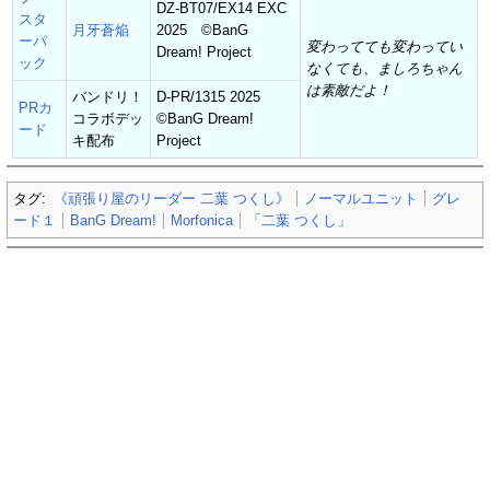
DZ-BT07/EX14 EXC
スタ
月牙蒼焔
2025 ©BanG
ーパ
変わってても変わってい
Dream! Project
ック
なくても、ましろちゃん
は素敵だよ！
バンドリ！
D-PR/1315 2025
PRカ
コラボデッ
©BanG Dream!
ード
キ配布
Project
タグ:
《頑張り屋のリーダー 二葉 つくし》
ノーマルユニット
グレ
ード１
BanG Dream!
Morfonica
「二葉 つくし」