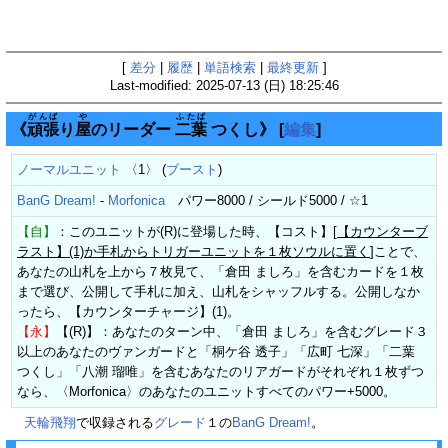
[
差分
|
履歴
|
単語検索
|
最終更新
]
Last-modified: 2025-07-13 (日) 18:25:46
がんば
や
ふたば
《
頑張
り
屋
のリーダー
二葉
つくし》
[
編集
]
ノーマルユニット
〈1〉 (
ブースト
)
BanG Dream!
-
Morfonica
パワー8000 / シールド5000 / ☆1
【自】
：このユニットが(R)に登場した時、【コスト】[
【カウンターブ
ラスト】(1)か手札からトリガーユニットを１枚ソウルに置く
]ことで、
あなたの山札を上から７枚見て、「倉田 ましろ」を含むカードを１枚
まで選び、公開して手札に加え、山札をシャッフルする。公開しなか
ったら、【カウンターチャージ】(1)。
【永】
【(R)】：あなたのターン中、「倉田 ましろ」を含むグレード３
以上のあなたのヴァンガードと「桐ケ谷 透子」「広町 七深」「二葉
つくし」「八潮 瑠唯」を含むあなたのリアガードがそれぞれ１枚ずつ
なら、〈Morfonica〉のあなたのユニットすべてのパワー+5000。
天輪飛翔
で収録される
グレード
１の
BanG Dream!
。