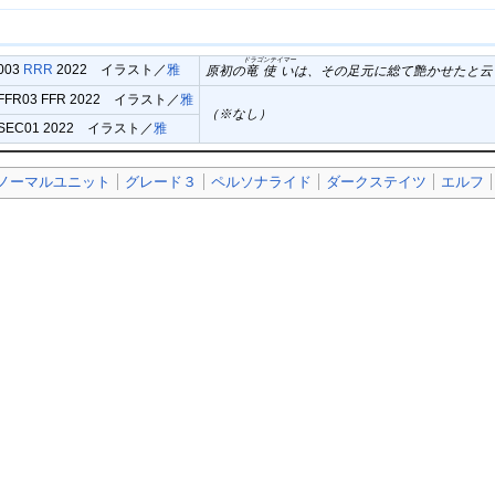
ドラゴンテイマー
/003
RRR
2022 イラスト／
雅
原初の
竜使い
は、その足元に総て艶かせたと云
/FFR03 FFR 2022 イラスト／
雅
（※なし）
8/SEC01 2022 イラスト／
雅
ノーマルユニット
グレード３
ペルソナライド
ダークステイツ
エルフ