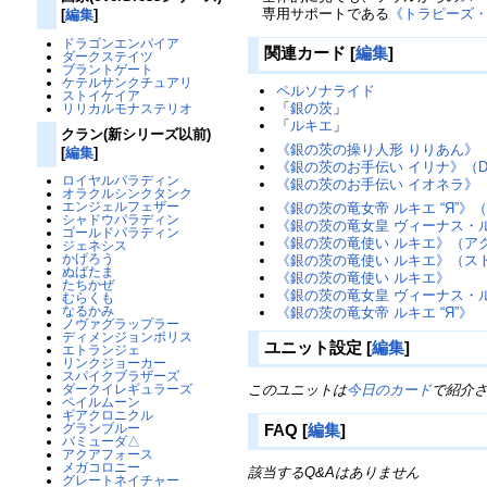
専用サポートである
《トラピーズ・
[
編集
]
ドラゴンエンパイア
関連カード
[
編集
]
ダークステイツ
ブラントゲート
ケテルサンクチュアリ
ペルソナライド
ストイケイア
「
銀の茨
」
リリカルモナステリオ
「
ルキエ
」
クラン(新シリーズ以前)
《銀の茨の操り人形 りりあん》（D
[
編集
]
《銀の茨のお手伝い イリナ》（D
ロイヤルパラディン
《銀の茨のお手伝い イオネラ》‎（
オラクルシンクタンク
エンジェルフェザー
《銀の茨の竜女帝 ルキエ “Я”》
シャドウパラディン
《銀の茨の竜女皇 ヴィーナス・
ゴールドパラディン
《銀の茨の竜使い ルキエ》（ア
ジェネシス
かげろう
《銀の茨の竜使い ルキエ》（ス
ぬばたま
《銀の茨の竜使い ルキエ》
たちかぜ
《銀の茨の竜女皇 ヴィーナス・
むらくも
なるかみ
《銀の茨の竜女帝 ルキエ “Я”》
ノヴァグラップラー
ディメンジョンポリス
ユニット設定
[
編集
]
エトランジェ
リンクジョーカー
スパイクブラザーズ
このユニットは
今日のカード
で紹介
ダークイレギュラーズ
ペイルムーン
ギアクロニクル
FAQ
[
編集
]
グランブルー
バミューダ△
アクアフォース
メガコロニー
該当するQ&Aはありません
グレートネイチャー