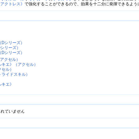
アクトレス》‎
で強化することができるので、効果を十二分に発揮できるよう
シリーズ）‎ ‎
シリーズ）‎
Dシリーズ）‎
（アクセル）
ルキエ》（アクセル）
クセル）
トライドスキル）
ルキエ》
されていません