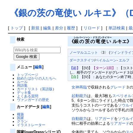
《銀の茨の竜使い ルキエ》（D
[
トップ
] [
新規
|
編集
|
差分
|
履歴
] [
リロード
] [
単語検索
|
最
シルバーソーン・ドラゴンテイマー
検索
《
銀の茨の竜使い
ルキエ》
ノーマルユニット
〈3〉 (
ツインドライブ
ダークステイツ
/
ペイルムーン
-
エルフ
パ
メニュー
[
編集
]
【起】
【(V)】
【ターン1回】
：【コスト
し、相手のヴァンガードがグレード３以
トップページ
【自】
【(V)】：あなたのターン終了
始めたばかりの人たちへ
ルール
用語集
女神再臨
で収録される
グレード
３
カードリスト
（
英語版
）
デッキ集
起動能力
は、最大3枚も
スペリオル
よくある質問
ヴァンガードの歴史
5、6ターン目にライドした時点で既
支払うコストの一つである
ソウル
カードデータ
[
編集
]
ソウルからコールするので手札の消
種族
国家
自動能力
は、
リアガード
を
ソウル
クラン
特に相手の効果による
リアガード
イラストレーター
全体的に見ても、ソウルからの
ス
国家(overDressシリーズ)