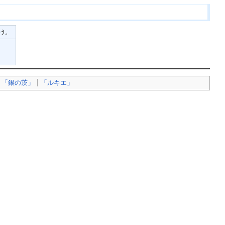
う。
「銀の茨」
「ルキエ」