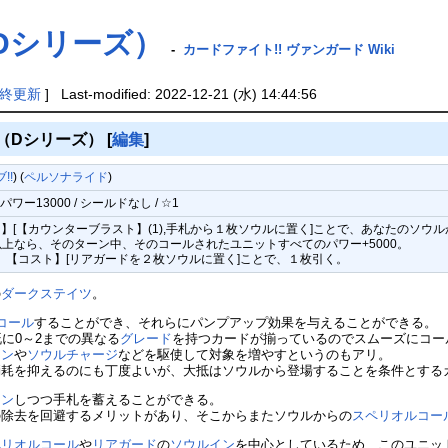
シリーズ）‎
-
カードファイト!! ヴァンガード Wiki
終更新
] Last-modified: 2022-12-21 (水) 14:44:56
（Dシリーズ）
[
編集
]
!!
) (
ペルソナライド
)
ワー13000 / シールドなし / ☆1
】[【カウンターブラスト】(1),手札から１枚ソウルに置く]ことで、あなたのソウ
上なら、そのターン中、そのコールされたユニットすべてのパワー+5000。
時、【コスト】[リアガードを２枚ソウルに置く]ことで、１枚引く。
の
ダークステイツ
。
コール
することができ、それらにパンプアップ効果を与えることができる。
に0～2までの異なる
グレード
を持つカードが揃っているのでスムーズにコー
イン
や
ソウルチャージ
などを駆使して対象を増やすというのもアリ。
耗を抑えるのにも丁度よいが、大抵はソウルから登場することを条件とする
イン
しつつ手札を蓄えることができる。
の除去を回避するメリットがあり、そこからまたソウルからの
スペリオルコー
ペリオルコール
や
リアガード
の
ソウルイン
を中心としているため、このユニッ