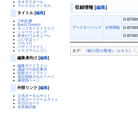
ネオネクタール
クレイエレメンタル
収録情報
[
編集
]
タイトル
[
編集
]
D-BT08
刀剣乱舞
BanG Dream!
ブースターパック
女神再臨
D-BT08
モンスターストライク
シャーマンキング
終末のワルキューレ
D-BT0
ぶいすぽっ！
コロコロ
バディファイト
イナズマイレブン
タグ:
《銀の茨の竜使い ルキエ》
編集者向け
[
編集
]
編集ガイドライン
議論での決定事項
削除ガイドライン
最近削除されたページ
練習用ページ
外部リンク
[
編集
]
公式ポータルサイト
公式カードゲームサイト
今日のカード
共有掲示板