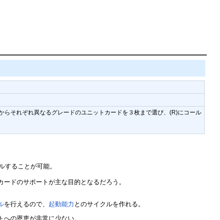
ルからそれぞれ異なるグレードのユニットカードを３枚まで選び、(R)にコール
ルすることが可能。
カードのサポートが主な目的となるだろう。
ル
を行えるので、
起動能力
とのサイクルを作れる。
トへの恩恵が非常に少ない。