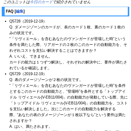
このユニットは
今日のカード
で紹介されていません
FAQ
[
編集
]
Q5728（2019-12-19）
Q. ダメージゾーンのカードが、表のカード１枚、裏のカード１枚の
みの状況です。
“「リヴィエール」を含むあなたのヴァンガードが登場した時”という
条件を満たした際、リアガードの２枚のこのカードの自動能力を、そ
れぞれコストを支払い解決することはできますか？
A. いいえ、できません。
カードの能力は１つずつ解決し、それぞれの解決中に、要件が満たさ
れているか確認します。
Q5729（2019-12-19）
Q. 表のダメージゾーンが２枚の状況です。
“「リヴィエール」を含むあなたのヴァンガードが登場した時”を条件
とするこのカードの自動能力と、“登場時”を条件とする「トップアイ
ドル リヴィエール(V-EB11/004)」の自動能力が発動している際、先に
「トップアイドル リヴィエール(V-EB11/004)」の自動能力を、コスト
を支払い解決しました。次にこのカードの自動能力を解決する
際、“あなたの表のダメージゾーンが１枚以下なら”という要件は満た
されますか？
A. はい、満たされます。