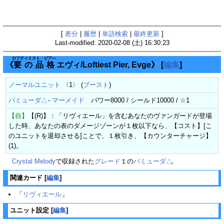
[
差分
|
履歴
|
単語検索
|
最終更新
]
Last-modified: 2020-02-08 (土) 16:30:23
ロフティミスト・ピア―
《
要の品格
エヴィ/Loftiest Pier, Evge》
[
編集
]
ノーマルユニット
〈1〉 (
ブースト
)
バミューダ△
-
マーメイド
パワー8000 / シールド10000 / ☆1
【自】
【(R)】：「リヴィエール」を含むあなたのヴァンガードが登場
した時、あなたの表のダメージゾーンが１枚以下なら、【コスト】[こ
のユニットを退却させる]ことで、１枚引き、【カウンターチャージ】
(1)。
Crystal Melody
で収録された
グレード
１の
バミューダ△
。
関連カード
[
編集
]
「
リヴィエール
」
ユニット設定
[
編集
]