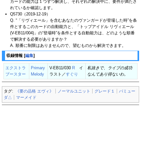
カードの能力は１つずつ解決し、それぞれの解決中に、要件が満たさ
れているか確認します。
Q5730（2019-12-19）
Q. “「リヴィエール」を含むあなたのヴァンガードが登場した時”を条
件とするこのカードの自動能力と、「トップアイドル リヴィエール
(V-EB11/004)」の“登場時”を条件とする自動能力は、どのような順番
で解決する必要がありますか？
A. 順番に制限はありませんので、望むものから解決できます。
収録情報
[
編集
]
エクストラ
Primary
V-EB11/030
R
イ
私抜きで、ライブの成功
ブースター
Melody
ラスト／
すぐり
なんてあり得ないわ。
タグ:
《要の品格 エヴィ》
ノーマルユニット
グレード１
バミュー
ダ△
マーメイド