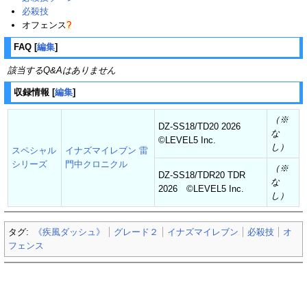
必殺技
オフェンス
?
FAQ
[
編集
]
該当するQ&Aはありません
収録情報
[
編集
]
（※
DZ-SS18/TD20 2026
な
©︎LEVEL5 Inc.
し）
スペシャル
イナズマイレブン 雷
シリーズ
門中クロニクル
（※
DZ-SS18/TDR20 TDR
な
2026 ©︎LEVEL5 Inc.
し）
タグ:
《疾風ダッシュ》
グレード２
イナズマイレブン
必殺技
オ
フェンス