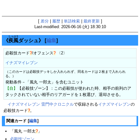
[
差分
|
履歴
|
単語検索
|
最終更新
]
Last-modified: 2026-06-16 (火) 18:30:10
しっ
ぷう
《
疾
風
ダッシュ》
[
編集
]
必殺技カード
?
/
オフェンス
?
〈2〉
イナズマイレブン
（このカードは必殺技デッキしか入れられず、同名カードは２枚まで入れられ
る。）
発動条件－「風丸 一郎太」を含むユニット
【自】
【必殺技ゾーン】：この必殺技が使われた時、相手の前列のア
タックされていない相手のリアガードを１枚選び、退却させる。
イナズマイレブン 雷門中クロニクル
で収録される
イナズマイレブン
の
必殺技カード
?
。
関連カード
[
編集
]
「
風丸 一郎太
?
」
必殺技ゾーン