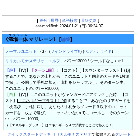
[
差分
|
履歴
|
単語検索
|
最終更新
]
Last-modified: 2024-01-21 (日) 06:24:07
ラブコール
《
満場一体
マリレーン》
[
編集
]
ノーマルユニット
〈3〉 (
ツインドライブ!!
) (
ペルソナライド
)
リリカルモナステリオ
-
エルフ
パワー13000 / シールドなし / ☆1
【起】
【(V)】
【ターン1回】
：【コスト】[
【カウンターブラスト】(1)
]
することで、あなたの山札から、このユニットと同名のカードを1枚ま
で探し、公開して手札に加え、山札をシャッフルし、そのターン中、
このユニットのパワー+10000。
【自】
【(V)】：このユニットがヴァンガードにアタックした時、【コ
スト】[
【エネルギーブラスト】(4)
]することで、あなたのリアガードを
１枚選び、手札に戻し、あなたの手札からグレード３以下のユニット
カードを１枚まで選び、ユニットのいない(R)にコールし、そのターン
中、パワー+10000。
（【エネルギーブラスト】はエネルギーを４つ消費することで払える！）
クイックスタートデッキ リリカルモナステリオ
で収録される
グレード