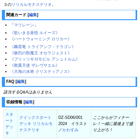
３の
リリカルモナステリオ
。
関連カード
[
編集
]
「
マリレーン
」
《歌いきる覚悟 ルイーズ》
《ハートウォーミング ロリカー》
《轟雷竜 トライアンフ・ドラゴン》
《惨烈の獣魔王 オセラジェスト》
《ブリッツギガモビル アシュトルム》
《救翼天使 ザレヴサエル》
《大海の水将 クリスティアノス》
FAQ
[
編集
]
該当するQ&Aはありません
収録情報
[
編集
]
スタ
クイックスタート
DZ-SD06/001
ここからがフィナー
ート
デッキ リリカルモ
2024 イラスト
レ！一緒に最後まで盛
デッ
ナステリオ
／
かわすみ
り上がろ！
キ