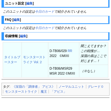
ユニット設定
[
編集
]
このユニットの設定は
今日のカード
で紹介されていません
FAQ
[
編集
]
このユニットの設定は
今日のカード
で紹介されていません
収録情報
[
編集
]
聞こえてますか？
D-TB06/029
RR
この戦慄が…
2022 ©MIXI
深淵の扉はここで
タイトルブ
モンスタースト
封じます…！
ースター
ライク Vol.２
D-TB06/MSR29
（※なし）
MSR 2022 ©MIXI
タグ:
《深淵の「調律者」 アビス》
ノーマルユニット
グレード０
モンスターストライク
魔王
「アビス」