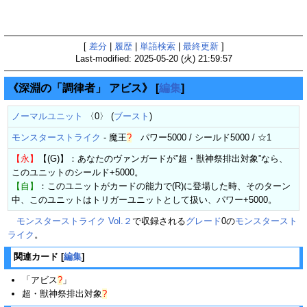
[
差分
|
履歴
|
単語検索
|
最終更新
]
Last-modified: 2025-05-20 (火) 21:59:57
《深淵の「調律者」 アビス》
[
編集
]
ノーマルユニット
〈0〉 (
ブースト
)
モンスターストライク
-
魔王
?
パワー5000 / シールド5000 / ☆1
【永】
【(G)】：あなたのヴァンガードが”超・獣神祭排出対象”なら、
このユニットのシールド+5000。
【自】
：このユニットがカードの能力で(R)に登場した時、そのターン
中、このユニットはトリガーユニットとして扱い、パワー+5000。
モンスターストライク Vol.２
で収録される
グレード
0の
モンスタースト
ライク
。
関連カード
[
編集
]
「
アビス
?
」
超・獣神祭排出対象
?