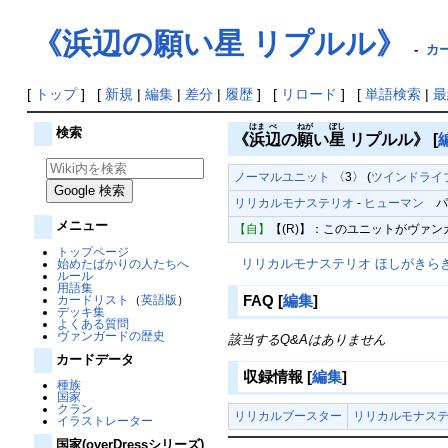
《浜辺の願い星 リプルル》
-
カー
[
トップ
] [
新規
|
編集
|
差分
|
履歴
] [
リロード
] [
単語検索
|
最
はま
べ
ねが
ぼし
検索
《
浜
辺
の
願
い
星
リプルル》
[
ノーマルユニット
〈3〉 (
ツインドライブ
リリカルモナステリオ
-
ヒューマン
パワ
メニュー
【自】
【(R)】：このユニットがヴァ
トップページ
リリカルモナステリオ ほしがきら
始めたばかりの人たちへ
ルール
用語集
FAQ
[
編集
]
カードリスト
（
英語版
）
デッキ集
よくある質問
ヴァンガードの歴史
該当するQ&Aはありません
カードデータ
収録情報
[
編集
]
種族
国家
クラン
リリカルブースター
リリカルモナステ
イラストレーター
国家(overDressシリーズ)