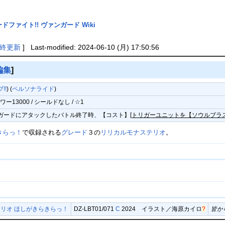
ドファイト!! ヴァンガード Wiki
終更新
] Last-modified: 2024-06-10 (月) 17:50:56
編集
]
!!
) (
ペルソナライド
)
ー13000 / シールドなし / ☆1
ンガードにアタックしたバトル終了時、【コスト】[
トリガーユニットを【ソウルブラス
きらっ！
で収録される
グレード
３の
リリカルモナステリオ
。
リオ ほしがきらきらっ！
DZ-LBT01/071
C
2024 イラスト／
海原カイロ
?
皆か