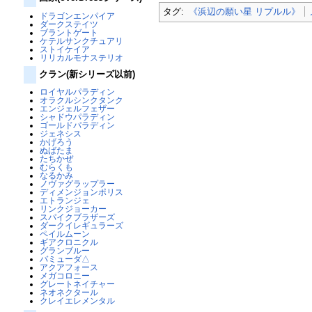
タグ:
《浜辺の願い星 リプルル》
ドラゴンエンパイア
ダークステイツ
ブラントゲート
ケテルサンクチュアリ
ストイケイア
リリカルモナステリオ
クラン(新シリーズ以前)
ロイヤルパラディン
オラクルシンクタンク
エンジェルフェザー
シャドウパラディン
ゴールドパラディン
ジェネシス
かげろう
ぬばたま
たちかぜ
むらくも
なるかみ
ノヴァグラップラー
ディメンジョンポリス
エトランジェ
リンクジョーカー
スパイクブラザーズ
ダークイレギュラーズ
ペイルムーン
ギアクロニクル
グランブルー
バミューダ△
アクアフォース
メガコロニー
グレートネイチャー
ネオネクタール
クレイエレメンタル