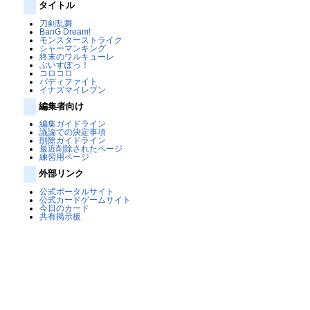
タイトル
刀剣乱舞
BanG Dream!
モンスターストライク
シャーマンキング
終末のワルキューレ
ぶいすぽっ！
コロコロ
バディファイト
イナズマイレブン
編集者向け
編集ガイドライン
議論での決定事項
削除ガイドライン
最近削除されたページ
練習用ページ
外部リンク
公式ポータルサイト
公式カードゲームサイト
今日のカード
共有掲示板