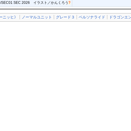
5/SEC01 SEC 2026 イラスト／
かんくろう
?
ーニッヒ》
ノーマルユニット
グレード３
ペルソナライド
ドラゴンエ