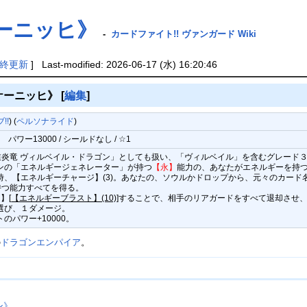
ーニッヒ》
-
カードファイト!! ヴァンガード Wiki
終更新
] Last-modified: 2026-06-17 (水) 16:20:46
ケーニッヒ》
[
編集
]
!!
) (
ペルソナライド
)
ン
パワー13000 / シールドなし / ☆1
業炎竜 ヴィルベイル・ドラゴン」としても扱い、「ヴィルベイル」を含むグレード
ーンの「エネルギージェネレーター」が持つ
【永】
能力の、あなたがエネルギーを持つ
た時、【エネルギーチャージ】(3)。あなたの、ソウルかドロップから、元々のカー
持つ能力すべてを得る。
】[
【エネルギーブラスト】(10)
]することで、相手のリアガードをすべて退却させ
選び、１ダメージ。
のパワー+10000。
の
ドラゴンエンパイア
。
ン》