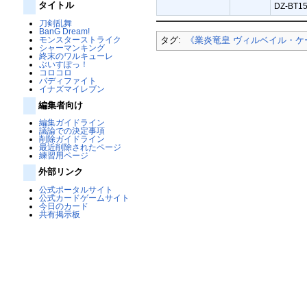
タイトル
DZ-BT1
刀剣乱舞
BanG Dream!
モンスターストライク
タグ:
《業炎竜皇 ヴィルベイル・ケ
シャーマンキング
終末のワルキューレ
ぶいすぽっ！
コロコロ
バディファイト
イナズマイレブン
編集者向け
編集ガイドライン
議論での決定事項
削除ガイドライン
最近削除されたページ
練習用ページ
外部リンク
公式ポータルサイト
公式カードゲームサイト
今日のカード
共有掲示板