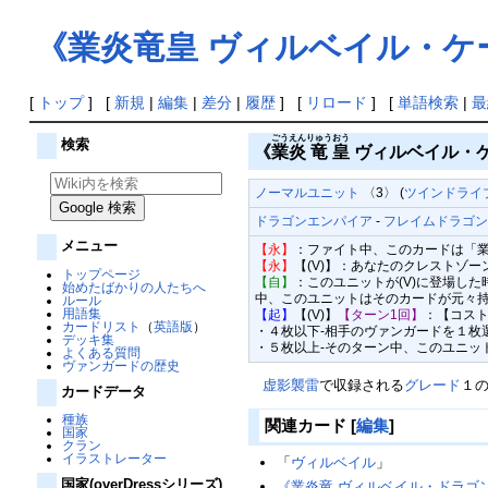
《業炎竜皇 ヴィルベイル・ケ
[
トップ
] [
新規
|
編集
|
差分
|
履歴
] [
リロード
] [
単語検索
|
最
ごう
えん
りゅう
おう
検索
《
業
炎
竜
皇
ヴィルベイル・
ノーマルユニット
〈3〉 (
ツインドライブ
ドラゴンエンパイア
-
フレイムドラゴ
メニュー
【永】
：ファイト中、このカードは「
【永】
【(V)】：あなたのクレストゾ
トップページ
【自】
：このユニットが(V)に登場し
始めたばかりの人たちへ
中、このユニットはそのカードが元々
ルール
用語集
【起】
【(V)】
【ターン1回】
：【コスト
カードリスト
（
英語版
）
・４枚以下-相手のヴァンガードを１枚
デッキ集
・５枚以上-そのターン中、このユニット
よくある質問
ヴァンガードの歴史
虚影襲雷
で収録される
グレード
１
カードデータ
種族
関連カード
[
編集
]
国家
クラン
イラストレーター
「
ヴィルベイル
」
国家(overDressシリーズ)
《業炎竜 ヴィルベイル・ドラゴ