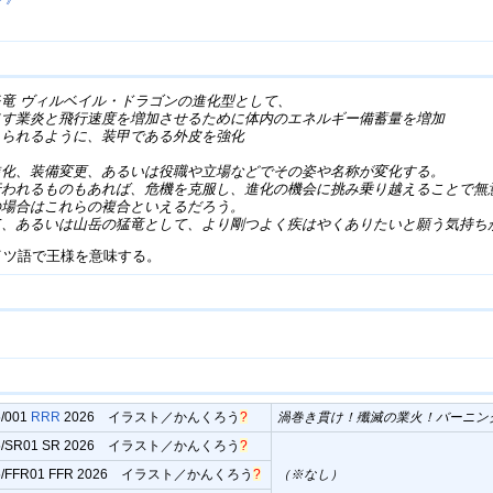
竜 ヴィルベイル・ドラゴンの進化型として、
す業炎と飛行速度を増加させるために体内のエネルギー備蓄量を増加
られるように、装甲である外皮を強化
化、装備変更、あるいは役職や立場などでその姿や名称が変化する。
われるものもあれば、危機を克服し、進化の機会に挑み乗り越えることで無
場合はこれらの複合といえるだろう。
、あるいは山岳の猛竜として、より剛つよく疾はやくありたいと願う気持ち
ドイツ語で王様を意味する。
5/001
RRR
2026 イラスト／
かんくろう
?
渦巻き貫け！殲滅の業火！バーニン
5/SR01 SR 2026 イラスト／
かんくろう
?
5/FFR01 FFR 2026 イラスト／
かんくろう
?
（※なし）