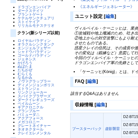
《エネルギージェネレーター》
ドラゴンエンパイア
ダークステイツ
ブラントゲート
ユニット設定
[
編集
]
ケテルサンクチュアリ
ストイケイア
リリカルモナステリオ
ヴィルベイル・ケーニッヒは、業炎
クラン(新シリーズ以前)
①攻城戦や地上殲滅のため、吐き出
②地上からの対空攻撃にもより耐え
ロイヤルパラディン
させたものである。
オラクルシンクタンク
惑星クレイの住民は、その成長や進
エンジェルフェザー
シャドウパラディン
その変化は（鍛練など）意図して行
ゴールドパラディン
今回のヴィルベイル・ケーニッヒの
ジェネシス
ドラゴンエンパイア軍の先鋒として
かげろう
ぬばたま
たちかぜ
「ケーニッヒ(König)」とは、
むらくも
なるかみ
FAQ
[
編集
]
ノヴァグラップラー
ディメンジョンポリス
エトランジェ
リンクジョーカー
該当するQ&Aはありません
スパイクブラザーズ
ダークイレギュラーズ
ペイルムーン
収録情報
[
編集
]
ギアクロニクル
グランブルー
バミューダ△
DZ-BT1
アクアフォース
メガコロニー
DZ-BT1
グレートネイチャー
ブースターパック
虚影襲雷
ネオネクタール
DZ-BT1
クレイエレメンタル