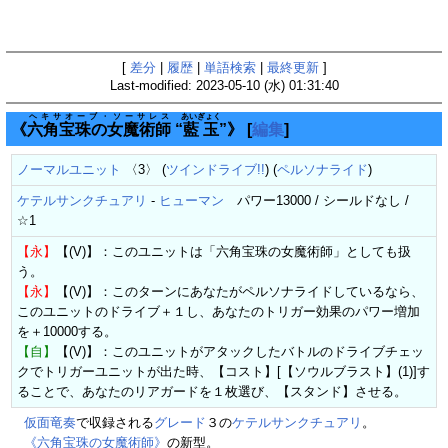
[
差分
|
履歴
|
単語検索
|
最終更新
]
Last-modified: 2023-05-10 (水) 01:31:40
ヘキサオーブ・ソーサレス
あいぎょく
《
六角宝珠の女魔術師
“
藍玉
”》
[
編集
]
ノーマルユニット
〈3〉 (
ツインドライブ!!
) (
ペルソナライド
)
ケテルサンクチュアリ
-
ヒューマン
パワー13000 / シールドなし /
☆1
【永】
【(V)】：このユニットは「六角宝珠の女魔術師」としても扱
う。
【永】
【(V)】：このターンにあなたがペルソナライドしているなら、
このユニットのドライブ＋１し、あなたのトリガー効果のパワー増加
を＋10000する。
【自】
【(V)】：このユニットがアタックしたバトルのドライブチェッ
クでトリガーユニットが出た時、【コスト】[【ソウルブラスト】(1)]す
ることで、あなたのリアガードを１枚選び、【スタンド】させる。
仮面竜奏
で収録される
グレード
３の
ケテルサンクチュアリ
。
《六角宝珠の女魔術師》
の新型。