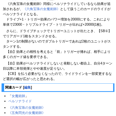
《六角宝珠の女魔術師》同様にペルソナライドしているなら効果が追
加されるが、
《六角宝珠の女魔術師》
として扱うこのカードのライドが
ペルソナライドとなる。
ドライブ+1・トリガー効果のパワー増加を20000にする。これにより
単体で23000・トリプルドライブ・トリガーが出れば+20000(1枚)。
さらに、ドライブチェックでトリガーユニットが出たとき、【SB①】
でリアガード1枚をスタンドさせる。
ターン1の制限がないのでダブルトリガーであれば2枚のユニットがス
タンドする。
【自】効果との相性を考えると「前」トリガーが捲れば、相手により
多くのガード値を要求できる。
【自】効果がペルソナライドしないと発動しない都合上、自分4ターン
目以降に本領発揮とやや速度が足りない。
【CB】を払う必要がなくなったので、ライドラインを一部変更するな
ど選択の幅が広がったと思われる。
関連カード
[
編集
]
「
女魔術師
」
ペルソナライド
《六角宝珠の女魔術師》
《五角閃光の女魔術師》