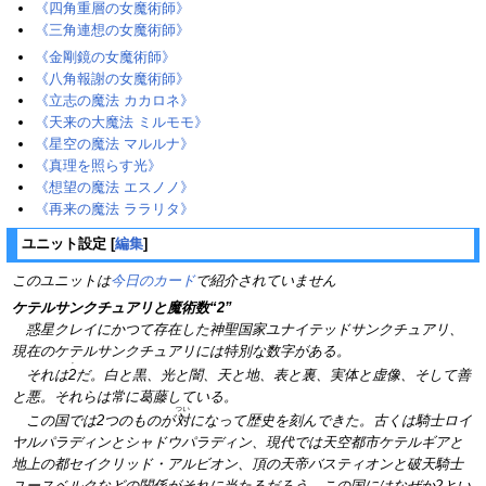
《四角重層の女魔術師》
《三角連想の女魔術師》
《金剛鏡の女魔術師》
《八角報謝の女魔術師》
《立志の魔法 カカロネ》‎
《天来の大魔法 ミルモモ》‎
《星空の魔法 マルルナ》‎
《真理を照らす光》‎
《想望の魔法 エスノノ》‎
《再来の魔法 ララリタ》‎
ユニット設定
[
編集
]
このユニットは
今日のカード
で紹介されていません
ケテルサンクチュアリと魔術数“2”
惑星クレイにかつて存在した神聖国家ユナイテッドサンクチュアリ、
現在のケテルサンクチュアリには特別な数字がある。
・
それは
2
だ。白と黒、光と闇、天と地、表と裏、実体と虚像、そして善
と悪。それらは常に葛藤している。
つい
この国では2つのものが
対
になって歴史を刻んできた。古くは騎士ロイ
ヤルパラディンとシャドウパラディン、現代では天空都市ケテルギアと
地上の都セイクリッド・アルビオン、頂の天帝バスティオンと破天騎士
ユースベルクなどの関係がそれに当たるだろう。この国にはなぜか2とい