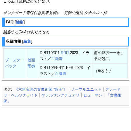
ころ公式見解は出ていない。
サンクガード寺院付き賢者見習い 好転の魔法 タナルル・拝
FAQ
[
編集
]
該当するQ&Aはありません
収録情報
[
編集
]
D-BT10/011
RRR
2023 イラ
藍の啓示ーー今こ
スト／
百瀬寿
そ此処に。
ブースター
仮面
パック
竜奏
D-BT10/FFR11 FFR 2023 イ
（※なし）
ラスト／
百瀬寿
タグ:
《六角宝珠の女魔術師 “藍玉”》
ノーマルユニット
グレード
３
ペルソナライド
ケテルサンクチュアリ
ヒューマン
「女魔術
師」