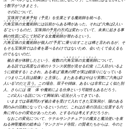
う数字がつきまとう。
・
その
2
について。
宝珠洞で未来予知（予見）を生業とする魔術師を統べる、
ヘキサオーブ・ソーサレス
六角宝珠の女魔術師
には以前からある噂があった。それは“六角は2人い
る”というものだ。宝珠洞の予見の方式は変わっていて、未来に起きる事
ソーサレス
柄の性質に応じて対応する
女魔術師
が替わるという。
ヘキサオーブ・ソーサレス
六角宝珠の女魔術師
が個人の“予見”に乗り出すことは稀と言われるが、そ
もそも宝珠洞では占者を選べるわけではないため、会いたくて会えるも
のでもないのだ。
・・
ヘキサオーブ・ソーサレス
被占者が体験したという、
複数
の
六角宝珠の女魔術師
について。
ある説では高度な占術のトランス状態が見せる幻覚（二人目がいるよ
うに錯覚する）とされ、ある者は“最奥の間”が実は鏡張りになっている
（つまり二人目は鏡像）と主張し、またある者はやはり実際に“六角は2
人いる”のだと言う。この場合、双子や姉妹、あるいは非常によく似た別
ドッペルゲンガー
人、さらには
復体
や魔術による分身という可能性もあるだろう。
この2人いる説について興味深い近況が入ってきている。
いままでは昼夜問わず被占者を受けて入れてきた宝珠洞が、陽のある
間のみの活動になっているというのだ。これは占者の頂点に位置する六
角に何らかの変化があったため、とするのは考えすぎだろうか。
なおこの変化について、ケテルサンクチュアリの魔女と魔法使いを束
ねる神聖魔術の総本山「サンクガード寺院」の賢者たちからは、今のと