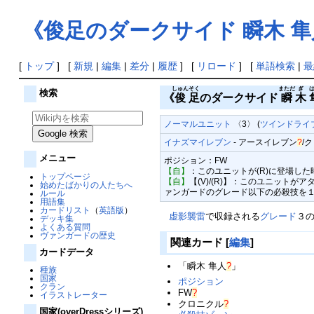
《俊足のダークサイド 瞬木 
[
トップ
] [
新規
|
編集
|
差分
|
履歴
] [
リロード
] [
単語検索
|
最
しゅん
そく
まただ
ぎ
検索
《
俊
足
のダークサイド
瞬
木
ノーマルユニット
〈3〉 (
ツインドライブ
イナズマイレブン
-
アースイレブン
?
/
ク
メニュー
ポジション：FW
【自】
：このユニットが(R)に登場し
トップページ
【自】
【(V)/(R)】：このユニット
始めたばかりの人たちへ
ァンガードのグレード以下の必殺技を
ルール
用語集
カードリスト
（
英語版
）
虚影襲雷
で収録される
グレード
３
デッキ集
よくある質問
ヴァンガードの歴史
関連カード
[
編集
]
カードデータ
「
瞬木 隼人
?
」
種族
国家
ポジション
クラン
FW
?
イラストレーター
クロニクル
?
国家(overDressシリーズ)