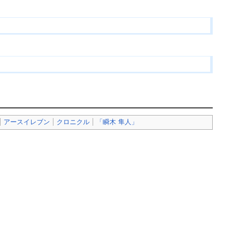
アースイレブン
クロニクル
「瞬木 隼人」