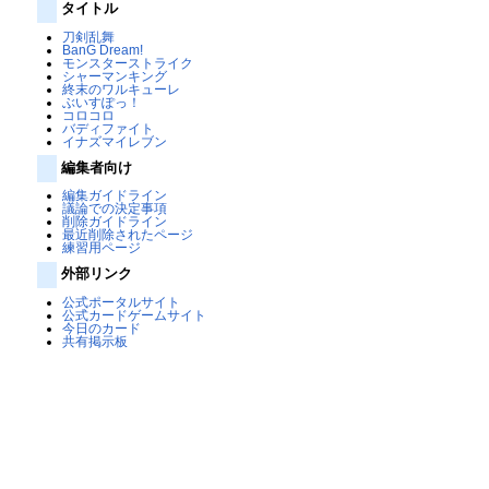
タイトル
刀剣乱舞
BanG Dream!
モンスターストライク
シャーマンキング
終末のワルキューレ
ぶいすぽっ！
コロコロ
バディファイト
イナズマイレブン
編集者向け
編集ガイドライン
議論での決定事項
削除ガイドライン
最近削除されたページ
練習用ページ
外部リンク
公式ポータルサイト
公式カードゲームサイト
今日のカード
共有掲示板