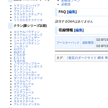
必殺技ゾーン
必殺技
ドラゴンエンパイア
ダークステイツ
ブラントゲート
FAQ
[
編集
]
ケテルサンクチュアリ
ストイケイア
リリカルモナステリオ
該当するQ&Aはありません
クラン(新シリーズ以前)
収録情報
[
編集
]
ロイヤルパラディン
オラクルシンクタンク
エンジェルフェザー
DZ-BT15
シャドウパラディン
ブースターパック
虚影襲雷
ゴールドパラディン
DZ-BT15
ジェネシス
かげろう
ぬばたま
たちかぜ
タグ:
《俊足のダークサイド 瞬木 
むらくも
なるかみ
ノヴァグラップラー
ディメンジョンポリス
エトランジェ
リンクジョーカー
スパイクブラザーズ
ダークイレギュラーズ
ペイルムーン
ギアクロニクル
グランブルー
バミューダ△
アクアフォース
メガコロニー
グレートネイチャー
ネオネクタール
クレイエレメンタル