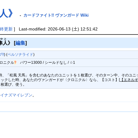
隼人》
-
カードファイト!! ヴァンガード Wiki
終更新
] Last-modified: 2026-06-13 (土) 12:51:42
はや
と
隼
人
》
[
編集
]
!!
) (
ペルソナライド
)
ロニクル
?
パワー13000 / シールドなし / ☆1
た時、「松風 天馬」を含むのあなたのユニットを１枚選び、そのターン中、そのユニッ
がアタックした時、あなたのヴァンガードが〈クロニクル〉なら、【コスト】[
【エネルギ
１枚選び、使う。
の
イナズマイレブン
。