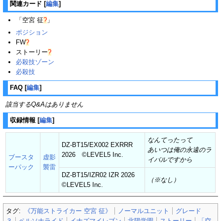
関連カード
[
編集
]
「
空宮 征
?
」
ポジション
FW
?
ストーリー
?
必殺技ゾーン
必殺技
FAQ
[
編集
]
該当するQ&Aはありません
収録情報
[
編集
]
なんてったって
DZ-BT15/EX002 EXRRR
あいつは俺の永遠のラ
2026 ©︎LEVEL5 Inc.
ブースタ
虚影
イバルですから
ーパック
襲雷
DZ-BT15/IZR02 IZR 2026
（※なし）
©︎LEVEL5 Inc.
タグ:
《万能ストライカー 空宮 征》
ノーマルユニット
グレード
３
ペルソナライド
イナズマイレブン
北陽学園
ストーリー
「空