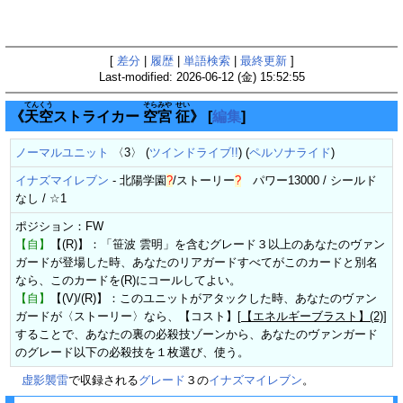
[
差分
|
履歴
|
単語検索
|
最終更新
]
Last-modified: 2026-06-12 (金) 15:52:55
てん
くう
そら
みや
せい
《
天
空
ストライカー
空
宮
征
》
[
編集
]
ノーマルユニット
〈3〉 (
ツインドライブ!!
) (
ペルソナライド
)
イナズマイレブン
-
北陽学園
?
/
ストーリー
?
パワー13000 / シールド
なし / ☆1
ポジション：FW
【自】
【(R)】：「笹波 雲明」を含むグレード３以上のあなたのヴァン
ガードが登場した時、あなたのリアガードすべてがこのカードと別名
なら、このカードを(R)にコールしてよい。
【自】
【(V)/(R)】：このユニットがアタックした時、あなたのヴァン
ガードが〈ストーリー〉なら、【コスト】[
【エネルギーブラスト】(2)
]
することで、あなたの裏の必殺技ゾーンから、あなたのヴァンガード
のグレード以下の必殺技を１枚選び、使う。
虚影襲雷
で収録される
グレード
３の
イナズマイレブン
。