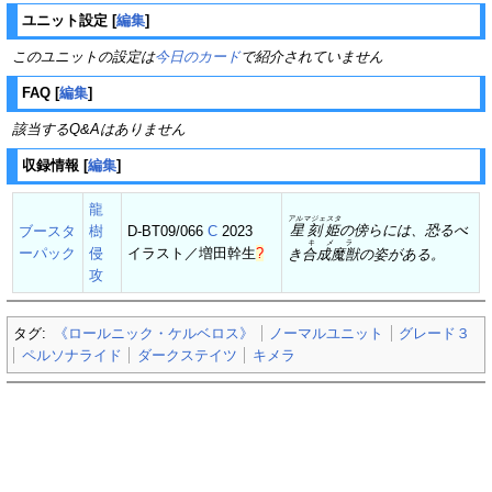
ユニット設定
[
編集
]
このユニットの設定は
今日のカード
で紹介されていません
FAQ
[
編集
]
該当するQ&Aはありません
収録情報
[
編集
]
龍
アルマジェスタ
星刻姫
の傍らには、恐るべ
ブースタ
樹
D-BT09/066
C
2023
キメラ
ーパック
侵
イラスト／
増田幹生‎
?
き
合成魔獣
の姿がある。
攻
タグ:
《ロールニック・ケルベロス》
ノーマルユニット
グレード３
ペルソナライド
ダークステイツ
キメラ