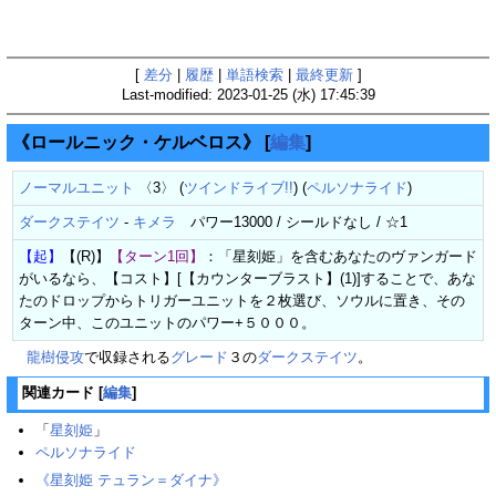
[
差分
|
履歴
|
単語検索
|
最終更新
]
Last-modified: 2023-01-25 (水) 17:45:39
《ロールニック・ケルベロス》
[
編集
]
ノーマルユニット
〈3〉 (
ツインドライブ!!
) (
ペルソナライド
)
ダークステイツ
-
キメラ
パワー13000 / シールドなし / ☆1
【起】
【(R)】
【ターン1回】
：「星刻姫」を含むあなたのヴァンガード
がいるなら、【コスト】[【カウンターブラスト】(1)]することで、あな
たのドロップからトリガーユニットを２枚選び、ソウルに置き、その
ターン中、このユニットのパワー+５０００。
龍樹侵攻
で収録される
グレード
３の
ダークステイツ
。
関連カード
[
編集
]
「
星刻姫
」
ペルソナライド
《星刻姫 テュラン＝ダイナ》‎