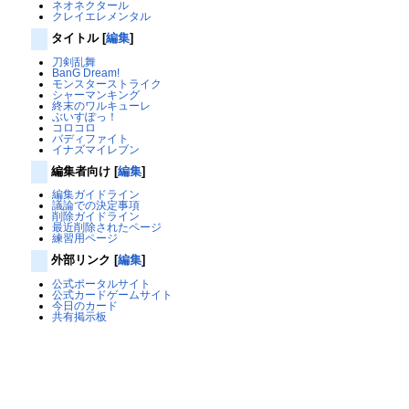
ネオネクタール
クレイエレメンタル
タイトル
[
編集
]
刀剣乱舞
BanG Dream!
モンスターストライク
シャーマンキング
終末のワルキューレ
ぶいすぽっ！
コロコロ
バディファイト
イナズマイレブン
編集者向け
[
編集
]
編集ガイドライン
議論での決定事項
削除ガイドライン
最近削除されたページ
練習用ページ
外部リンク
[
編集
]
公式ポータルサイト
公式カードゲームサイト
今日のカード
共有掲示板