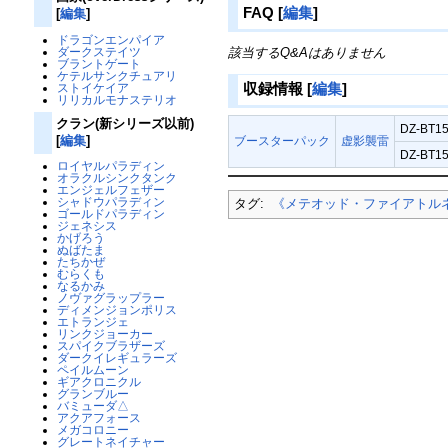
FAQ
[
編集
]
[
編集
]
ドラゴンエンパイア
該当するQ&Aはありません
ダークステイツ
ブラントゲート
ケテルサンクチュアリ
収録情報
[
編集
]
ストイケイア
リリカルモナステリオ
クラン(新シリーズ以前)
DZ-BT15
[
編集
]
ブースターパック
虚影襲雷
DZ-BT15
ロイヤルパラディン
オラクルシンクタンク
エンジェルフェザー
シャドウパラディン
タグ:
《メテオッド・ファイアトル
ゴールドパラディン
ジェネシス
かげろう
ぬばたま
たちかぜ
むらくも
なるかみ
ノヴァグラップラー
ディメンジョンポリス
エトランジェ
リンクジョーカー
スパイクブラザーズ
ダークイレギュラーズ
ペイルムーン
ギアクロニクル
グランブルー
バミューダ△
アクアフォース
メガコロニー
グレートネイチャー