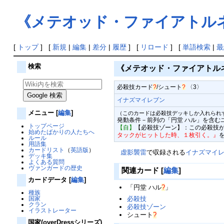
《メテオッド・ファイアトル
[
トップ
] [
新規
|
編集
|
差分
|
履歴
] [
リロード
] [
単語検索
|
最
検索
《メテオッド・ファイアトル
必殺技カード
?
/
シュート
?
〈3〉
イナズマイレブン
メニュー
[
編集
]
（このカードは必殺技デッキしか入れられ
発動条件－前列の「円堂 ハル」を含む
トップページ
【自】
【必殺技ゾーン】：この必殺技
始めたばかりの人たちへ
タックがヒットした時、１枚引く。』
ルール
用語集
カードリスト
（
英語版
）
虚影襲雷
で収録される
イナズマイ
デッキ集
よくある質問
ヴァンガードの歴史
関連カード
[
編集
]
カードデータ
[
編集
]
「
円堂 ハル
?
」
種族
必殺技
国家
クラン
必殺技ゾーン
イラストレーター
シュート
?
国家(overDressシリーズ)