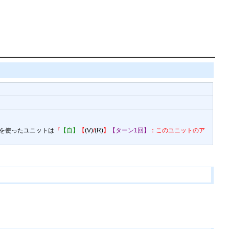
を使ったユニットは
『
【自】
【
(V)
/
(R)
】
【ターン1回】
：このユニットのア