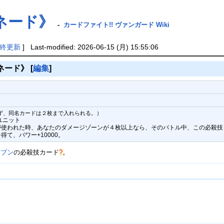
ネード》
-
カードファイト!! ヴァンガード Wiki
終更新
] Last-modified: 2026-06-15 (月) 15:55:06
ネード》
[
編集
]
ず、同名カードは２枚まで入れられる。）
ユニット
が使われた時、あなたのダメージゾーンが４枚以上なら、そのバトル中、この必殺技
を得て、パワー+10000。
レブン
の
必殺技カード
?
。