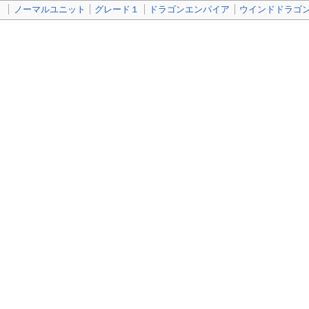
》
ノーマルユニット
グレード１
ドラゴンエンパイア
ウインドドラゴ