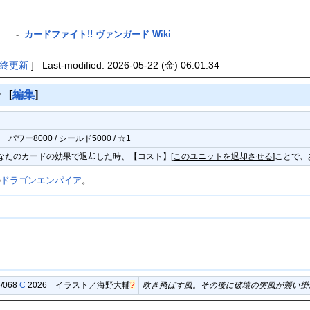
》
-
カードファイト!! ヴァンガード Wiki
終更新
] Last-modified: 2026-05-22 (金) 06:01:34
》
[
編集
]
ン
パワー8000 / シールド5000 / ☆1
あなたのカードの効果で退却した時、【コスト】[
このユニットを退却させる
]ことで
の
ドラゴンエンパイア
。
5/068
C
2026 イラスト／
海野大輔
?
吹き飛ばす風。その後に破壊の突風が襲い掛