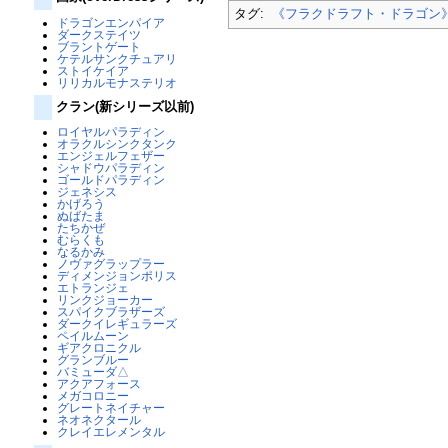
タグ:
《フラクドラフト・ドラゴン
ドラゴンエンパイア
ダークステイツ
ブラントゲート
ケテルサンクチュアリ
ストイケイア
リリカルモナステリオ
クラン(新シリーズ以前)
ロイヤルパラディン
オラクルシンクタンク
エンジェルフェザー
シャドウパラディン
ゴールドパラディン
ジェネシス
かげろう
ぬばたま
たちかぜ
むらくも
なるかみ
ノヴァグラップラー
ディメンジョンポリス
エトランジェ
リンクジョーカー
スパイクブラザーズ
ダークイレギュラーズ
ペイルムーン
ギアクロニクル
グランブルー
バミューダ△
アクアフォース
メガコロニー
グレートネイチャー
ネオネクタール
クレイエレメンタル