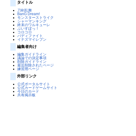
タイトル
刀剣乱舞
BanG Dream!
モンスターストライク
シャーマンキング
終末のワルキューレ
ぶいすぽっ！
コロコロ
バディファイト
イナズマイレブン
編集者向け
編集ガイドライン
議論での決定事項
削除ガイドライン
最近削除されたページ
練習用ページ
外部リンク
公式ポータルサイト
公式カードゲームサイト
今日のカード
共有掲示板