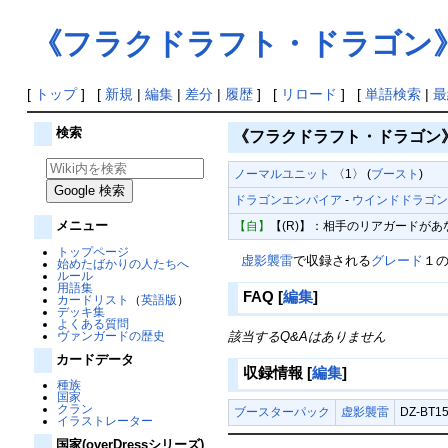
《フラクドラフト・ドラゴン
[
トップ
] [
新規
|
編集
|
差分
|
履歴
] [
リロード
] [
単語検索
|
最
検索
《フラクドラフト・ドラゴン
ノーマルユニット
〈1〉 (
ブースト
)
ドラゴンエンパイア
-
ウインドドラゴ
メニュー
【自】
【(R)】：相手のリアガードが
トップページ
虚影襲雷
で収録される
グレード
１
始めたばかりの人たちへ
ルール
用語集
FAQ
[
編集
]
カードリスト
（
英語版
）
デッキ集
よくある質問
ヴァンガードの歴史
該当するQ&Aはありません
カードデータ
収録情報
[
編集
]
種族
国家
クラン
ブースターパック
虚影襲雷
DZ-BT1
イラストレーター
国家(overDressシリーズ)