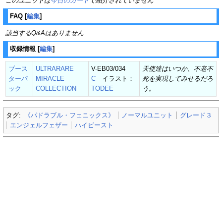
このユニットは
今日のカード
で紹介されていません
FAQ
[
編集
]
該当するQ&Aはありません
収録情報
[
編集
]
ブース
ULTRARARE
V-EB03/034
天使達はいつか、不老不
ターパ
MIRACLE
C
イラスト：
死を実現してみせるだろ
ック
COLLECTION
TODEE
う。
タグ:
《パドラブル・フェニックス》
ノーマルユニット
グレード３
エンジェルフェザー
ハイビースト