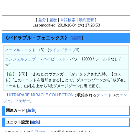
[
差分
|
履歴
|
単語検索
|
最終更新
]
Last-modified: 2018-10-04 (木) 17:28:53
《パドラブル・フェニックス》
[
編集
]
ノーマルユニット
〈3〉 (
ツインドライブ!!
)
エンジェルフェザー
-
ハイビースト
パワー12000 / シールドなし /
☆1
【自】
【(R)】：あなたのヴァンガードがアタックされた時、【コス
ト】[このユニットを退却させる]ことで、ダメージゾーンから1枚(G)に
コールし、山札を上から1枚ダメージゾーンに裏で置く。
ULTRARARE MIRACLE COLLECTION
で収録される
グレード
３の
エン
ジェルフェザー
。
関連カード
[
編集
]
ユニット設定
[
編集
]